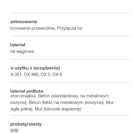
Zastosowanie
Mocowanie przewodów, Przyłącza rur
Materiał
Stal węglowa
Do użytku z (urządzenia)
DX 351, DX 460, DX 5, DX 6
Materiał podłoża
Beton (miękki), Beton (standardowy, na metalowym
poszyciu), Beton (lekki, na metalowym poszyciu), Mur
(cegła pełna), Mur (bloczek wapienny)
Aprobaty/atesty
IBMB