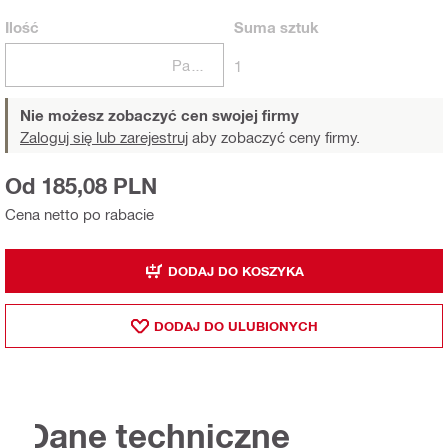
Ilość
Suma
sztuk
Paczki
1
Nie możesz zobaczyć cen swojej firmy
Zaloguj się lub zarejestruj
aby zobaczyć ceny firmy.
Od 185,08 PLN
Cena netto po rabacie
DODAJ DO KOSZYKA
DODAJ DO ULUBIONYCH
Dane techniczne