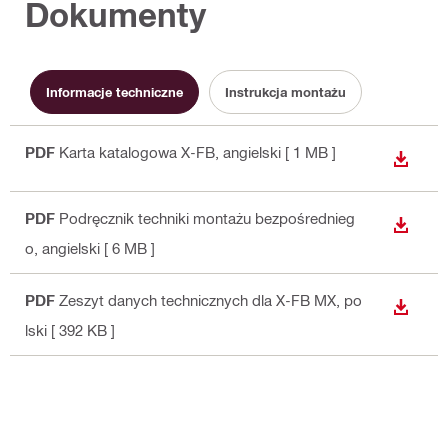
Dokumenty
Informacje techniczne
Instrukcja montażu
PDF
Karta katalogowa X-FB
, angielski
[ 1 MB ]
WYŚWI
PDF
Podręcznik techniki montażu bezpośrednieg
WYŚWI
o
, angielski
[ 6 MB ]
PDF
Zeszyt danych technicznych dla X-FB MX
, po
WYŚWI
lski
[ 392 KB ]