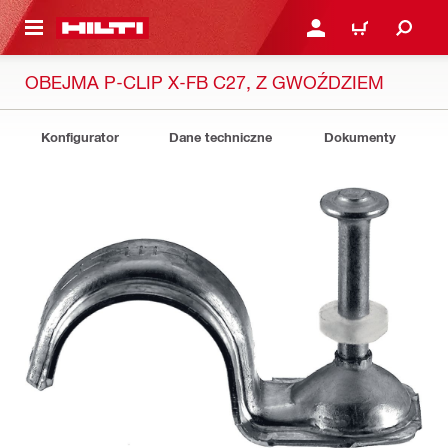
 STRONY GŁÓWNEJ
ZALOGUJ SIĘ LUB ZARE
KOSZYK
OBEJMA P-CLIP X-FB C27, Z GWOŹDZIEM
Konfigurator
Dane techniczne
Dokumenty