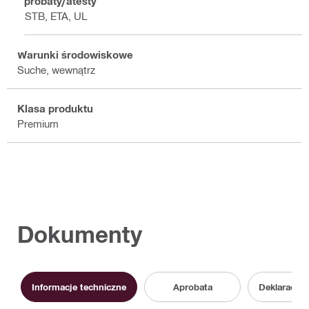
Aprobaty/atesty
CSTB, ETA, UL
Warunki środowiskowe
Suche, wewnątrz
Klasa produktu
Premium
Dokumenty
Informacje techniczne
Aprobata
Deklaracja