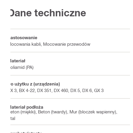
Dane techniczne
Zastosowanie
Mocowania kabli, Mocowanie przewodów
Materiał
Poliamid (PA)
Do użytku z (urządzenia)
BX 3, BX 4-22, DX 351, DX 460, DX 5, DX 6, GX 3
Materiał podłoża
Beton (miękki), Beton (twardy), Mur (bloczek wapienny),
Stal