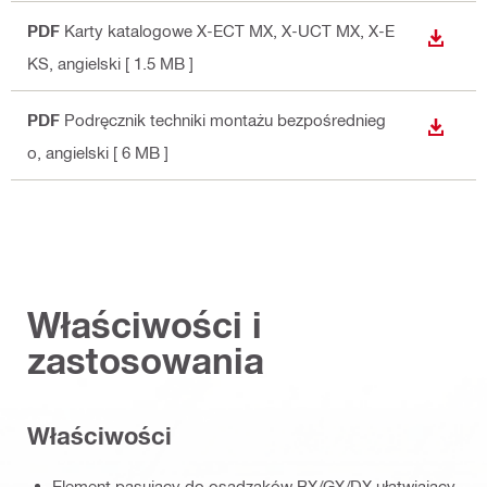
PDF
Karty katalogowe X-ECT MX, X-UCT MX, X-E
WYŚWI
KS
, angielski
[ 1.5 MB ]
PDF
Podręcznik techniki montażu bezpośrednieg
WYŚWI
o
, angielski
[ 6 MB ]
Właściwości i
zastosowania
Właściwości
Element pasujący do osadzaków BX/GX/DX ułatwiający