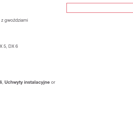
a z gwoździami
X 5, DX 6
i
,
Uchwyty instalacyjne
or