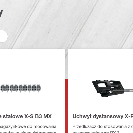
y
 stalowe X-S B3 MX
Uchwyt dystansowy X-
magazynkowe do mocowania
Przedłużacz do stosowania z
do osadzaka akumulatorowego
bezprzewodowym BX 3