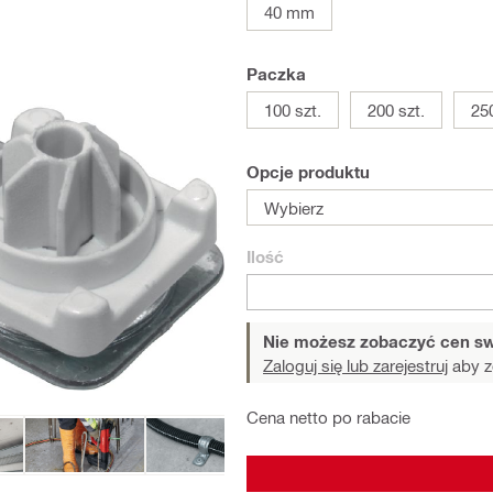
40 mm
Paczka
100 szt.
200 szt.
250
Opcje produktu
Wybierz
Ilość
Nie możesz zobaczyć cen sw
Zaloguj się lub zarejestruj
aby z
Cena netto po rabacie