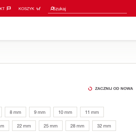
Sugestie wyszukiwania
Szukaj
KT‎
KOSZYK
ZACZNIJ OD NOWA
8 mm
9 mm
10 mm
11 mm
mm
22 mm
25 mm
28 mm
32 mm