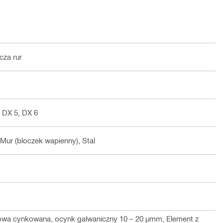
za rur
 DX 5, DX 6
 Mur (bloczek wapienny), Stal
lowa cynkowana, ocynk galwaniczny 10 – 20 µmm, Element z