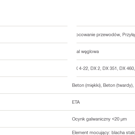
Mocowanie przewodów, Przyłąc
Stal węglowa
BX 4-22, DX 2, DX 351, DX 460,
Beton (miękki), Beton (twardy),
ETA
Ocynk galwaniczny <20 µm
Element mocujący: blacha sta