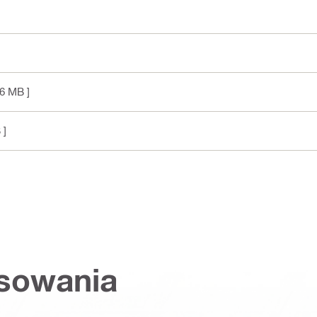
 6 MB ]
 ]
osowania