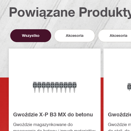
Powiązane Produkt
Wszystko
Akcesoria
Akcesoria
Gwoździe X-P B3 MX do betonu
Gwoździe
Gwoździe magazynkowane do
Gwoździe 
mocowania do betonu i innych materiałów
do stali, 