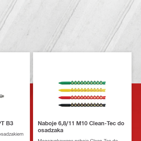
PT B3
Naboje 6,8/11 M10 Clean-Tec do
osadzaka
 osadzakiem
Magazynkowane naboje Clean-Tec do