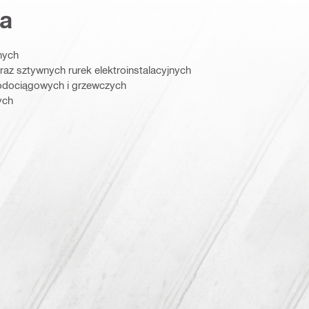
a
nych
az sztywnych rurek elektroinstalacyjnych
wodociągowych i grzewczych
ych