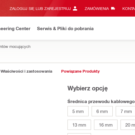
ZALOGUJ SIĘ LUB ZAREJESTRUJ
ZAMÓWIENIA
KONTA
eering Center
Serwis & Pliki do pobrania
entów mocujących
Właściwości i zastosowania
Powiązane Produkty
Wybierz opcję
Średnica przewodu kablowego
5 mm
6 mm
7 mm
13 mm
16 mm
20 