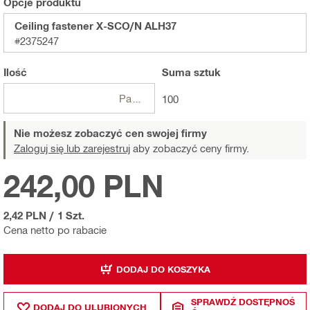
Opcje produktu
Ceiling fastener X-SCO/N ALH37
#2375247
Ilość
Suma
sztuk
Paczki
100
Nie możesz zobaczyć cen swojej firmy
Zaloguj się lub zarejestruj
aby zobaczyć ceny firmy.
242,00 PLN
2,42 PLN
/
1 Szt.
Cena netto po rabacie
DODAJ DO KOSZYKA
SPRAWDŹ DOSTĘPNOŚ
DODAJ DO ULUBIONYCH