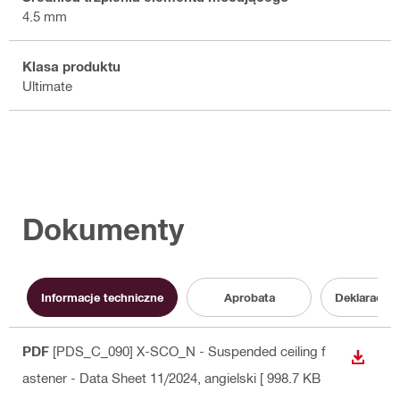
4.5 mm
Klasa produktu
Ultimate
Dokumenty
Informacje techniczne
Aprobata
Deklaracja
PDF
[PDS_C_090] X-SCO_N - Suspended ceiling f
WYŚWI
astener - Data Sheet 11/2024
, angielski
[ 998.7 KB