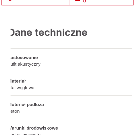
Ć
Dane techniczne
Zastosowanie
Sufit akustyczny
Materiał
Stal węglowa
Materiał podłoża
Beton
Warunki środowiskowe
Suche, wewnątrz