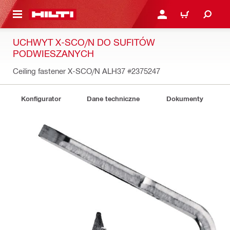
 STRONY GŁÓWNEJ
ZALOGUJ SIĘ LUB ZARE
KOSZYK
UCHWYT X-SCO/N DO SUFITÓW
PODWIESZANYCH
Ceiling fastener X-SCO/N ALH37
#2375247
Konfigurator
Dane techniczne
Dokumenty