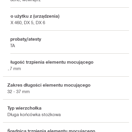
Do użytku z (urządzenia)
DX 460, DX 5, DX 6
Aprobaty/atesty
ETA
Długość trzpienia elementu mocującego
37 mm
Zakres długości elementu mocującego
32 - 37 mm
Typ wierzchołka
Długa końcówka stożkowa
Średnica trzpienia elementu mocującego