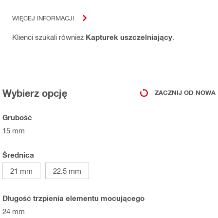
WIĘCEJ INFORMACJI
Klienci szukali również
Kapturek uszczelniający
.
Wybierz opcję
ZACZNIJ OD NOWA
Grubość
15 mm
Średnica
21 mm
22.5 mm
Długość trzpienia elementu mocującego
24 mm