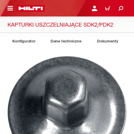
 STRONY GŁÓWNEJ
ZALOGUJ SIĘ LUB ZARE
KOSZYK
KAPTURKI USZCZELNIAJĄCE SDK2/PDK2
Konfigurator
Dane techniczne
Dokumenty