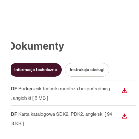
Dokumenty
Informacje techniczne
Instrukcja obsługi
PDF
Podręcznik techniki montażu bezpośrednieg
WYŚWI
o
, angielski
[ 6 MB ]
PDF
Karta katalogowa SDK2, PDK2
, angielski
[ 94
WYŚWI
3.3 KB ]