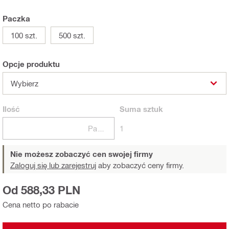
Paczka
100 szt.
500 szt.
Opcje produktu
Wybierz
Ilość
Suma
sztuk
Paczki
1
Nie możesz zobaczyć cen swojej firmy
Zaloguj się lub zarejestruj
aby zobaczyć ceny firmy.
Od 588,33 PLN
Cena netto po rabacie