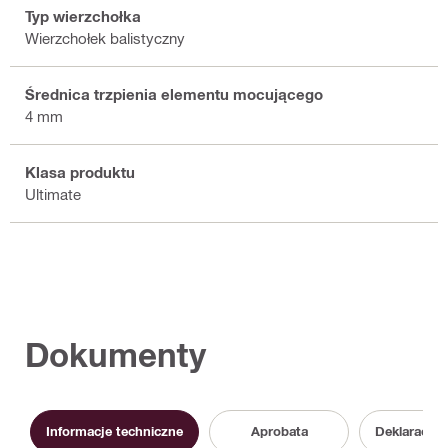
Typ wierzchołka
Wierzchołek balistyczny
Średnica trzpienia elementu mocującego
4 mm
Klasa produktu
Ultimate
Dokumenty
Informacje techniczne
Aprobata
Deklaracja