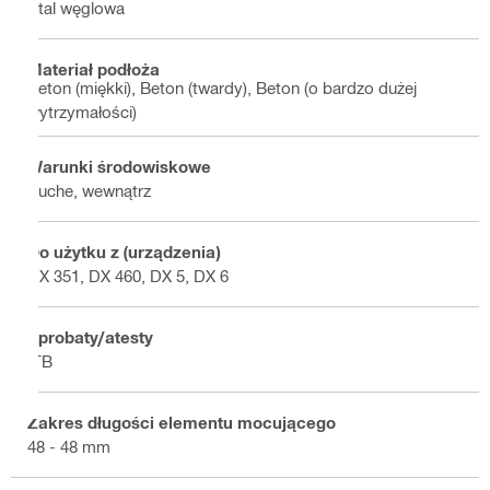
Stal węglowa
Materiał podłoża
Beton (miękki), Beton (twardy), Beton (o bardzo dużej
wytrzymałości)
Warunki środowiskowe
Suche, wewnątrz
Do użytku z (urządzenia)
DX 351, DX 460, DX 5, DX 6
Aprobaty/atesty
ITB
Zakres długości elementu mocującego
48 - 48 mm