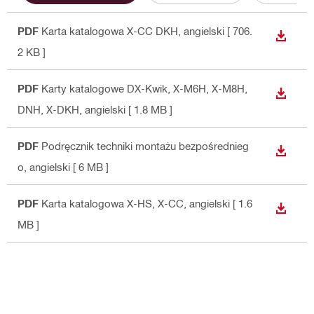
PDF
Karta katalogowa X-CC DKH
, angielski
[ 706.
WYŚWI
2 KB ]
PDF
Karty katalogowe DX-Kwik, X-M6H, X-M8H,
WYŚWI
DNH, X-DKH
, angielski
[ 1.8 MB ]
PDF
Podręcznik techniki montażu bezpośrednieg
WYŚWI
o
, angielski
[ 6 MB ]
PDF
Karta katalogowa X-HS, X-CC
, angielski
[ 1.6
WYŚWI
MB ]