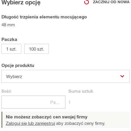
Wybierz opcję
ZACZNIJ OD NOWA
Długość trzpienia elementu mocującego
48 mm
Paczka
1 szt.
100 szt.
Opcje produktu
Wybierz
Ilość
Suma
sztuk
Paczki
1
Nie możesz zobaczyć cen swojej firmy
Zaloguj się lub zarejestruj
aby zobaczyć ceny firmy.