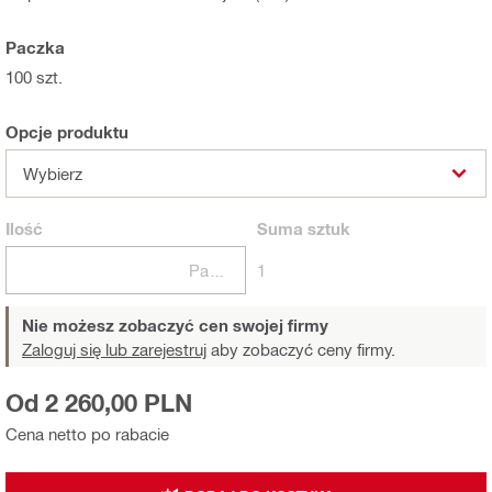
Paczka
100 szt.
Opcje produktu
Wybierz
Ilość
Suma
sztuk
Paczki
1
Nie możesz zobaczyć cen swojej firmy
Zaloguj się lub zarejestruj
aby zobaczyć ceny firmy.
Od 2 260,00 PLN
Cena netto po rabacie