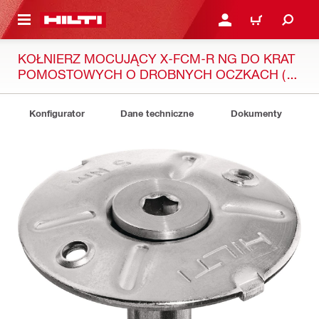
 STRONY GŁÓWNEJ
ZALOGUJ SIĘ LUB ZARE
KOSZYK
KOŁNIERZ MOCUJĄCY X-FCM-R NG DO KRAT
POMOSTOWYCH O DROBNYCH OCZKACH (ZE
STALI NIERDZEWNEJ)
Konfigurator
Dane techniczne
Dokumenty