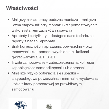
Właściwości
Mniejszy nakład pracy podczas montażu – mniejsza
liczba etapów niż przy montażu krat pomostowych z
wykorzystaniem zacisków i spawania
Aprobaty i certyfikaty – dostępne dane techniczne,
raporty z badań i aprobaty
Brak konieczności naprawiania powierzchni – przy
mocowaniu krat pomostowych do stali kołkami
gwintowanymi S-BT i X-BT
Trwałe zamocowanie – zabezpieczenia na kołnierzu
zapobiegające samoodkręceniu lub obracaniu
Mniejsze ryzyko potknięcia się i upadku –
antypoślizgowa powierzchnia i minimalne wystawania
kołka z kraty pomostowej po prawidłowym
zamocowaniu
Towarzystwo American Bureau of Shipping
Bureau Veritas