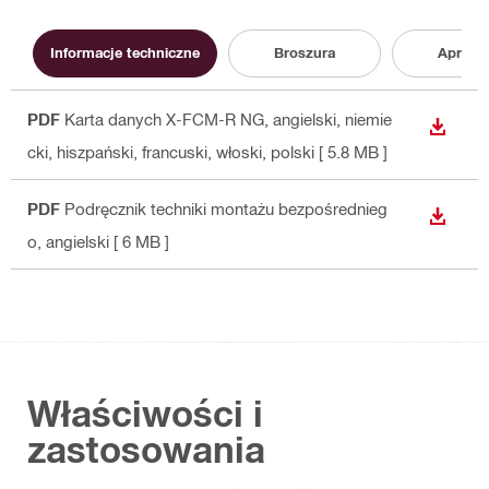
Informacje techniczne
Broszura
Aproba
PDF
Karta danych X-FCM-R NG
, angielski, niemie
WYŚWI
cki, hiszpański, francuski, włoski, polski
[ 5.8 MB ]
PDF
Podręcznik techniki montażu bezpośrednieg
WYŚWI
o
, angielski
[ 6 MB ]
Właściwości i
zastosowania