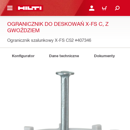
 STRONY GŁÓWNEJ
ZALOGUJ SIĘ LUB ZARE
KOSZYK
OGRANICZNIK DO DESKOWAŃ X-FS C, Z
GWOŹDZIEM
Ogranicznik szalunkowy X-FS C52
#407346
Konfigurator
Dane techniczne
Dokumenty