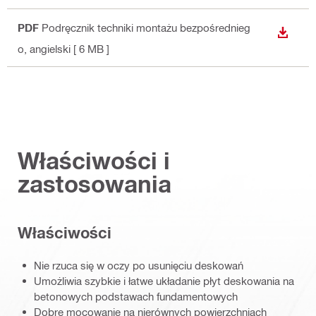
PDF
Podręcznik techniki montażu bezpośrednieg
WYŚWI
o
, angielski
[ 6 MB ]
Właściwości i
zastosowania
Właściwości
Nie rzuca się w oczy po usunięciu deskowań
Umożliwia szybkie i łatwe układanie płyt deskowania na
betonowych podstawach fundamentowych
Dobre mocowanie na nierównych powierzchniach