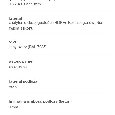
49.3 x 49.3 x 55 mm
Materiał
Polietylen o dużej gęstości (HDPE), Bez halogenów, Nie
zawiera silikonu
Kolor
Jasny szary (RAL 7035)
Zastosowanie
Deskowania
Materiał podłoża
Beton
Minimalna grubość podłoża (beton)
80 mm