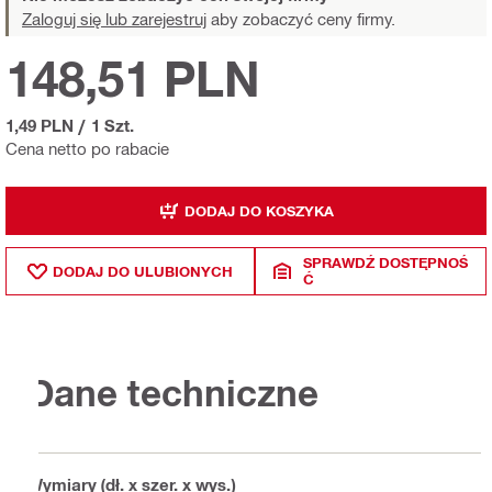
Zaloguj się lub zarejestruj
aby zobaczyć ceny firmy.
148,51 PLN
1,49 PLN
/
1 Szt.
Cena netto po rabacie
DODAJ DO KOSZYKA
SPRAWDŹ DOSTĘPNOŚ
DODAJ DO ULUBIONYCH
Ć
Dane techniczne
Wymiary (dł. x szer. x wys.)