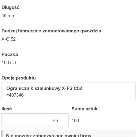
Długość
49 mm
Rodzaj fabrycznie zamontowanego gwoździa
X-C 52
Paczka
100 szt.
Opcje produktu
Ogranicznik szalunkowy X-FS C52
#407346
Ilość
Suma
sztuk
Paczki
100
Nie możesz zobaczyć cen swojej firmy