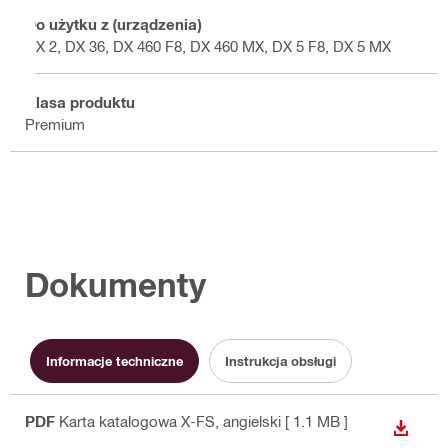
Do użytku z (urządzenia)
DX 2, DX 36, DX 460 F8, DX 460 MX, DX 5 F8, DX 5 MX
Klasa produktu
Premium
Dokumenty
Informacje techniczne
Instrukcja obsługi
PDF
Karta katalogowa X-FS
, angielski
[ 1.1 MB ]
WYŚWI