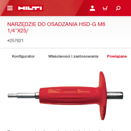
 STRONY GŁÓWNEJ
ZALOGUJ SIĘ LUB ZARE
KOSZYK
NARZĘDZIE DO OSADZANIA HSD-G M6
1/4"X25/
#257621
Konfigurator
Właściwości i zastosowania
Powiązane P