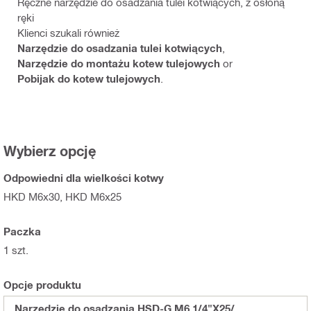
Ręczne narzędzie do osadzania tulei kotwiących, z osłoną
ręki
Klienci szukali również
Narzędzie do osadzania tulei kotwiących
,
Narzędzie do montażu kotew tulejowych
or
Pobijak do kotew tulejowych
.
Wybierz opcję
Odpowiedni dla wielkości kotwy
HKD M6x30, HKD M6x25
Paczka
1 szt.
Opcje produktu
Narzędzie do osadzania HSD-G M6 1/4"X25/