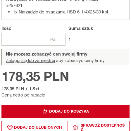
#257621
1x Narzędzie do osadzania HSD 6-1/4X25/30 kpl
Ilość
Suma
sztuk
Paczki
1
Nie możesz zobaczyć cen swojej firmy
Zaloguj się lub zarejestruj
aby zobaczyć ceny firmy.
178,35 PLN
178,35 PLN
/
1 Szt.
Cena netto po rabacie
DODAJ DO KOSZYKA
SPRAWDŹ DOSTĘPNOŚ
DODAJ DO ULUBIONYCH
Ć