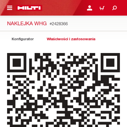
 STRONY GŁÓWNEJ
ZALOGUJ SIĘ LUB ZARE
KOSZYK
NAKLEJKA WHG
#2428366
Konfigurator
Właściwości i zastosowania