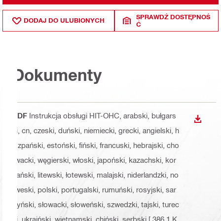
SPRAWDŹ DOSTĘPNOŚ
DODAJ DO ULUBIONYCH
Ć
Dokumenty
PDF
Instrukcja obsługi HIT-OHC
, arabski, bułgars
WYŚWI
ki, cn, czeski, duński, niemiecki, grecki, angielski, h
iszpański, estoński, fiński, francuski, hebrajski, cho
rwacki, węgierski, włoski, japoński, kazachski, kor
eański, litewski, łotewski, malajski, niderlandzki, no
rweski, polski, portugalski, rumuński, rosyjski, sar
dyński, słowacki, słoweński, szwedzki, tajski, turec
ki, ukraiński, wietnamski, chiński, serbski
[ 386.1 K