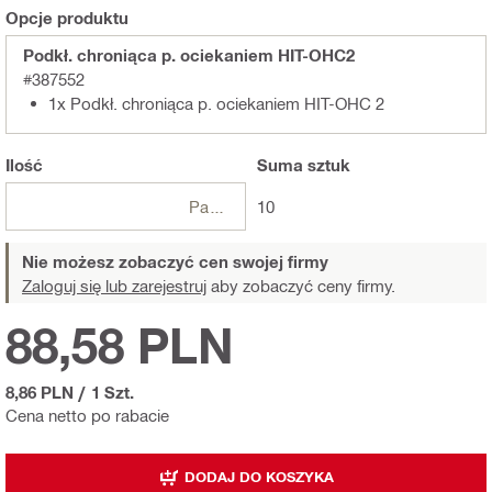
Opcje produktu
Podkł. chroniąca p. ociekaniem HIT-OHC2
#387552
1x Podkł. chroniąca p. ociekaniem HIT-OHC 2
Ilość
Suma
sztuk
Paczki
10
Nie możesz zobaczyć cen swojej firmy
Zaloguj się lub zarejestruj
aby zobaczyć ceny firmy.
88,58 PLN
8,86 PLN
/
1 Szt.
Cena netto po rabacie
DODAJ DO KOSZYKA