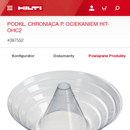
 STRONY GŁÓWNEJ
ZALOGUJ SIĘ LUB ZARE
KOSZYK
PODKŁ. CHRONIĄCA P. OCIEKANIEM HIT-
OHC2
#387552
Konfigurator
Dokumenty
Powiązane Produkty