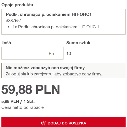
Opcje produktu
Podkł. chroniąca p. ociekaniem HIT-OHC1
#387551
1x Podkł. chroniąca p. ociekaniem HIT-OHC 1
Ilość
Suma
sztuk
Paczki
10
Nie możesz zobaczyć cen swojej firmy
Zaloguj się lub zarejestruj
aby zobaczyć ceny firmy.
59,88 PLN
5,99 PLN
/
1 Szt.
Cena netto po rabacie
DODAJ DO KOSZYKA