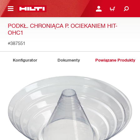
 STRONY GŁÓWNEJ
ZALOGUJ SIĘ LUB ZARE
KOSZYK
PODKŁ. CHRONIĄCA P. OCIEKANIEM HIT-
OHC1
#387551
Konfigurator
Dokumenty
Powiązane Produkty