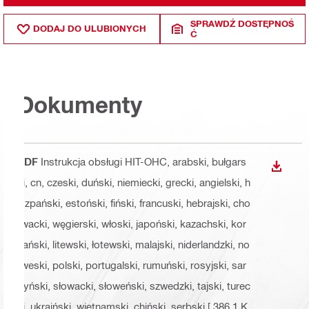
SPRAWDŹ DOSTĘPNOŚ
DODAJ DO ULUBIONYCH
Ć
Dokumenty
PDF
Instrukcja obsługi HIT-OHC
, arabski, bułgars
WYŚWI
ki, cn, czeski, duński, niemiecki, grecki, angielski, h
iszpański, estoński, fiński, francuski, hebrajski, cho
rwacki, węgierski, włoski, japoński, kazachski, kor
eański, litewski, łotewski, malajski, niderlandzki, no
rweski, polski, portugalski, rumuński, rosyjski, sar
dyński, słowacki, słoweński, szwedzki, tajski, turec
ki, ukraiński, wietnamski, chiński, serbski
[ 386.1 K