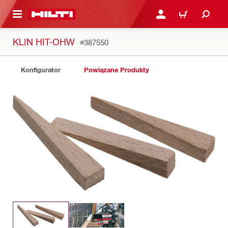
 STRONY GŁÓWNEJ
ZALOGUJ SIĘ LUB ZARE
KOSZYK
KLIN HIT-OHW
#387550
Konfigurator
Powiązane Produkty