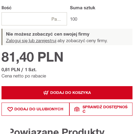
Ilość
Suma
sztuk
Paczki
100
Nie możesz zobaczyć cen swojej firmy
Zaloguj się lub zarejestruj
aby zobaczyć ceny firmy.
81,40 PLN
0,81 PLN
/
1 Szt.
Cena netto po rabacie
DODAJ DO KOSZYKA
SPRAWDŹ DOSTĘPNOŚ
DODAJ DO ULUBIONYCH
Ć
Powiązane Produkty