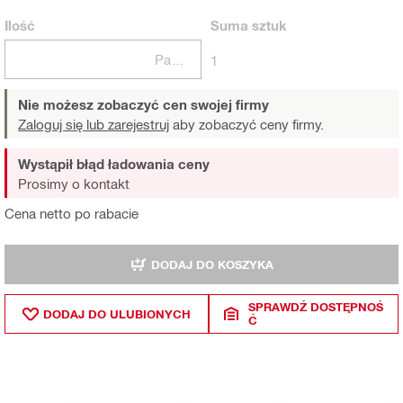
Ilość
Suma
sztuk
Paczki
1
Nie możesz zobaczyć cen swojej firmy
Zaloguj się lub zarejestruj
aby zobaczyć ceny firmy.
Wystąpił błąd ładowania ceny
Prosimy o kontakt
Cena netto po rabacie
DODAJ DO KOSZYKA
SPRAWDŹ DOSTĘPNOŚ
DODAJ DO ULUBIONYCH
Ć