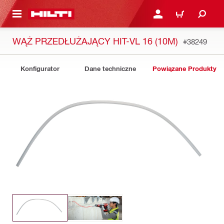
 STRONY GŁÓWNEJ
ZALOGUJ SIĘ LUB ZARE
KOSZYK
WĄŻ PRZEDŁUŻAJĄCY HIT-VL 16 (10M)
#38249
Konfigurator
Dane techniczne
Powiązane Produkty