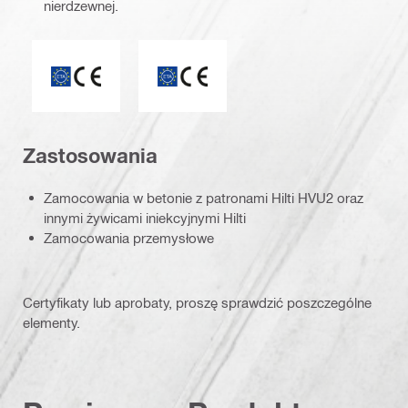
nierdzewnej.
Znak CE
ETA_CE_Logo_2to1 (3608215)
Zastosowania
Zamocowania w betonie z patronami Hilti HVU2 oraz
innymi żywicami iniekcyjnymi Hilti
Zamocowania przemysłowe
Certyfikaty lub aprobaty, proszę sprawdzić poszczególne
elementy.