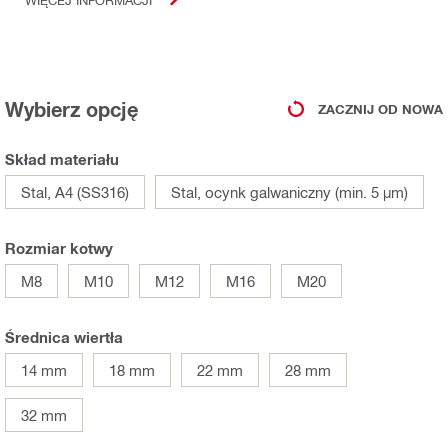
Wybierz opcję
ZACZNIJ OD NOWA
Skład materiału
Stal, A4 (SS316)
Stal, ocynk galwaniczny (min. 5 µm)
Rozmiar kotwy
M8
M10
M12
M16
M20
Średnica wiertła
14 mm
18 mm
22 mm
28 mm
32 mm