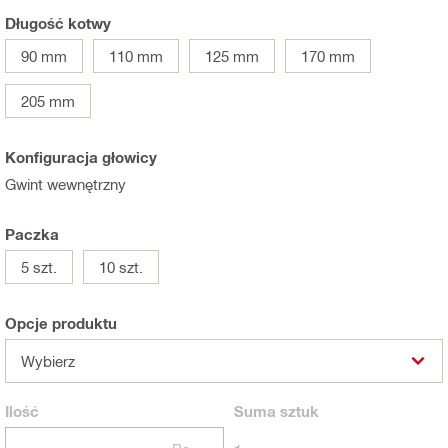
Długość kotwy
90 mm
110 mm
125 mm
170 mm
205 mm
Konfiguracja głowicy
Gwint wewnętrzny
Paczka
5 szt.
10 szt.
Opcje produktu
Wybierz
Ilość
Suma
sztuk