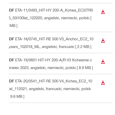
PDF
ETA-11/0493_HIT-HY 200-A_Kotwa_EC2iTR0
WYŚWI
55_50i100lat_122020
, angielski, niemiecki, polski
[
7 MB ]
PDF
ETA-18/0745_HIT-RE 500 V3_Anchor_EC2_10
WYŚWI
0years_102018_ML
, angielski, francuski
[ 2.2 MB ]
PDF
ETA-19/0601 HIT-HY 200-A/R V3 Kotwienie c
WYŚWI
zerwiec 2023
, angielski, niemiecki, polski
[ 8.9 MB ]
PDF
ETA-20/0541_HIT-RE 500 V4_Kotwa_EC2_10
WYŚWI
0lat_112021
, angielski, francuski, niemiecki, polsk
i
[ 9.6 MB ]