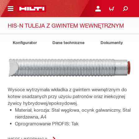
 STRONY GŁÓWNEJ
ZALOGUJ SIĘ LUB ZARE
KOSZYK
HIS-N TULEJA Z GWINTEM WEWNĘTRZNYM
Konfigurator
Dane techniczne
Dokumenty
Wysoce wytrzymała wkładka z gwintem wewnętrznym do
kotew osadzanych przy użyciu patronów oraz iniekcyjnej
żywicy hybrydowej/epoksydowej.
Materiał, korozja: Stal węglowa, ocynk galwaniczny, Stal
nierdzewna, A4
Oprogramowanie PROFIS: Tak
WIĘCEJ INFORMACJI