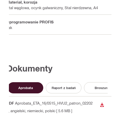
Materiał, korozja
Stal węglowa, ocynk galwaniczny, Stal nierdzewna, A4
Oprogramowanie PROFIS
Tak
Dokumenty
Aprobata
Raport z badań
Broszura
PDF
Aprobata_ETA_16/0515_HVU2_patron_02202
WYŚWI
3
, angielski, niemiecki, polski
[ 5.6 MB ]