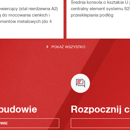
Średnia konsola o kształcie U 
iercący (stal nierdzewna A2)
centralny element systemu S
 do mocowania cienkich i
przesklepiania podłóg
lementów metalowych (do 4
POKAŻ WSZYSTKO
 budowie
Rozpocznij c
OWIE