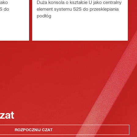
jako
Duża konsola o kształcie U jako centralny
2S do
element systemu S2S do przesklepiania
podłóg
zat
ROZPOCZNIJ CZAT