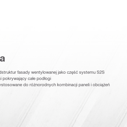
a
dstruktur fasady wentylowanej jako część systemu S2S
ci pokrywający całe podłogi
zystosowane do różnorodnych kombinacji paneli i obciążeń