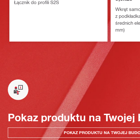
Łącznik do profili S2S
Wkręt samow
z podkładką
średnich e
mm)
Pokaz produktu na Twojej
POKAZ PRODUKTU NA TWOJEJ BUD