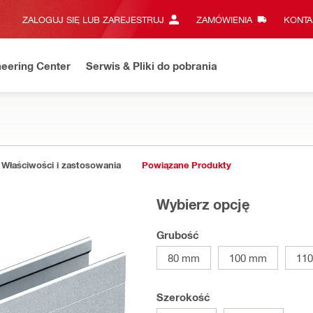
ZALOGUJ SIĘ LUB ZAREJESTRUJ
ZAMÓWIENIA
KONTA
eering Center
Serwis & Pliki do pobrania
Właściwości i zastosowania
Powiązane Produkty
Wybierz opcję
Grubość
80 mm
100 mm
11
Szerokość