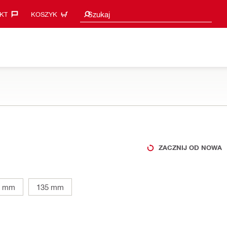
Sugestie wyszukiwania
Szukaj
KT‎
KOSZYK
ZACZNIJ OD NOWA
0 mm
135 mm