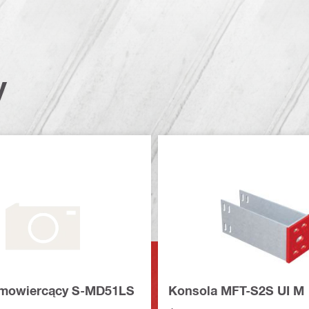
y
amowiercący S-MD51LS
Konsola MFT-S2S UI M