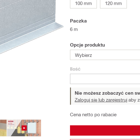
100 mm
120 mm
Paczka
6 m
Opcje produktu
Wybierz
Ilość
Nie możesz zobaczyć cen sw
Zaloguj się lub zarejestruj
aby z
Cena netto po rabacie