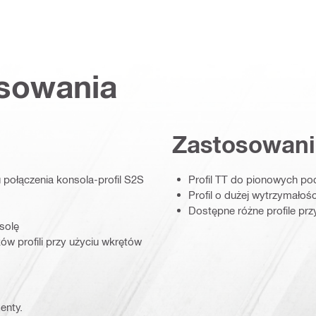
osowania
Zastosowani
 połączenia konsola-profil S2S
Profil TT do pionowych po
Profil o dużej wytrzymałoś
Dostępne różne profile pr
solę
w profili przy użyciu wkrętów
enty.