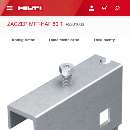
 STRONY GŁÓWNEJ
ZALOGUJ SIĘ LUB ZARE
KOSZYK
ZACZEP MFT-HAF 80 T
#2301603
Konfigurator
Dane techniczne
Dokumenty