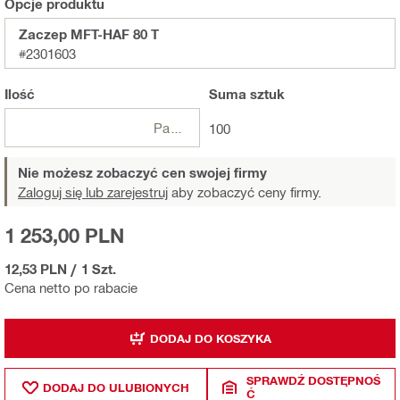
Opcje produktu
Zaczep MFT-HAF 80 T
#2301603
Ilość
Suma
sztuk
Paczki
100
Nie możesz zobaczyć cen swojej firmy
Zaloguj się lub zarejestruj
aby zobaczyć ceny firmy.
1 253,00 PLN
12,53 PLN
/
1 Szt.
Cena netto po rabacie
DODAJ DO KOSZYKA
SPRAWDŹ DOSTĘPNOŚ
DODAJ DO ULUBIONYCH
Ć