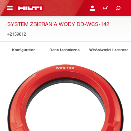
 STRONY GŁÓWNEJ
ZALOGUJ SIĘ LUB ZARE
KOSZYK
SYSTEM ZBIERANIA WODY DD-WCS-142
#2159812
Konfigurator
Dane techniczne
Właściwości i zastoso