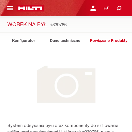
 STRONY GŁÓWNEJ
ZALOGUJ SIĘ LUB ZARE
KOSZYK
WOREK NA PYŁ
#339786
Konfigurator
Dane techniczne
Powiązane Produkty
System odsysania pyłu oraz komponenty do szlifowania
szlifierkami oscylacyjnymi Hilti (worek #339786, wersja