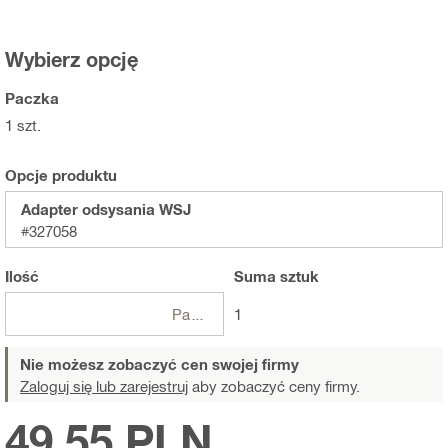
Wybierz opcję
Paczka
1 szt.
Opcje produktu
Adapter odsysania WSJ
#327058
Ilość
Suma
sztuk
Paczki
1
Nie możesz zobaczyć cen swojej firmy
Zaloguj się lub zarejestruj
aby zobaczyć ceny firmy.
49,55 PLN