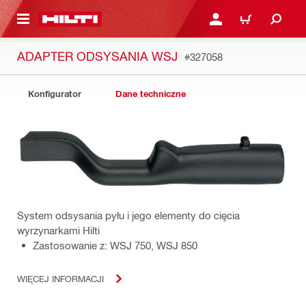
 STRONY GŁÓWNEJ
ZALOGUJ SIĘ LUB ZARE
KOSZYK
ADAPTER ODSYSANIA WSJ
#327058
Konfigurator
Dane techniczne
System odsysania pyłu i jego elementy do cięcia
wyrzynarkami Hilti
Zastosowanie z: WSJ 750, WSJ 850
WIĘCEJ INFORMACJI