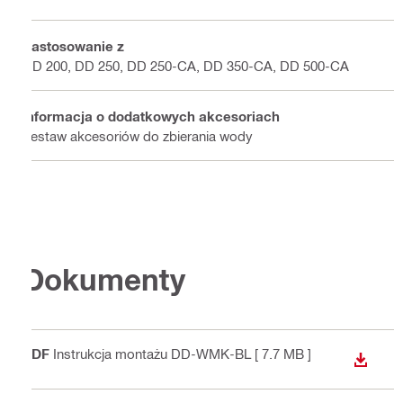
Zastosowanie z
DD 200, DD 250, DD 250-CA, DD 350-CA, DD 500-CA
Informacja o dodatkowych akcesoriach
Zestaw akcesoriów do zbierania wody
Dokumenty
PDF
Instrukcja montażu DD-WMK-BL
[ 7.7 MB ]
WYŚWI