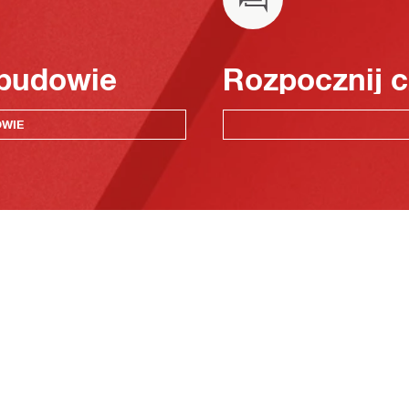
 budowie
Rozpocznij c
OWIE