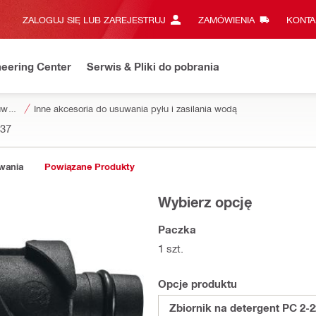
ZALOGUJ SIĘ LUB ZAREJESTRUJ
ZAMÓWIENIA
KONTA
eering Center
Serwis & Pliki do pobrania
Akcesoria do usuwania pyłu i zasilania wodą
Inne akcesoria do usuwania pyłu i zasilania wodą
37
owania
Powiązane Produkty
Wybierz opcję
Paczka
1 szt.
Opcje produktu
Zbiornik na detergent PC 2-2