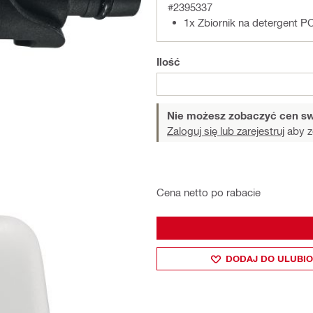
#2395337
1x Zbiornik na detergent P
Ilość
Nie możesz zobaczyć cen sw
Zaloguj się lub zarejestruj
aby z
Cena netto po rabacie
DODAJ DO ULUBI