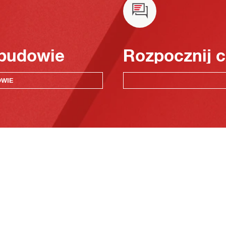
 budowie
Rozpocznij c
OWIE