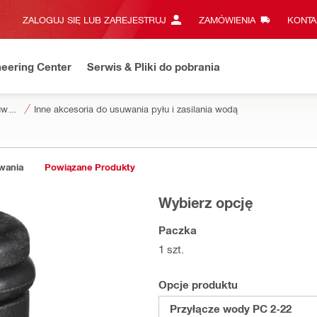
ZALOGUJ SIĘ LUB ZAREJESTRUJ
ZAMÓWIENIA
KONTA
eering Center
Serwis & Pliki do pobrania
Akcesoria do usuwania pyłu i zasilania wodą
Inne akcesoria do usuwania pyłu i zasilania wodą
owania
Powiązane Produkty
Wybierz opcję
Paczka
1 szt.
Opcje produktu
Przyłącze wody PC 2-22