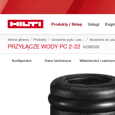
Produkty / Sklep
Usługi
Engin
Strona główna
Produkty
Usuwanie pyłu i zasilanie wodą
PRZYŁĄCZE WODY PC 2-22
#2395335
Konfigurator
Dane techniczne
Właściwości i zastos