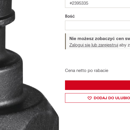
#2395335
Ilość
Nie możesz zobaczyć cen sw
Zaloguj się lub zarejestruj
aby z
Cena netto po rabacie
DODAJ DO ULUBI