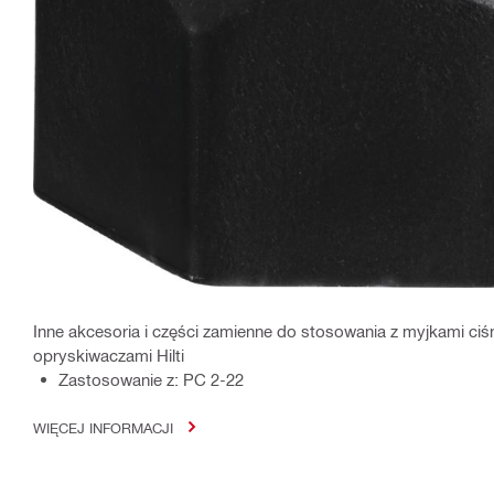
Inne akcesoria i części zamienne do stosowania z myjkami ciś
opryskiwaczami Hilti
Zastosowanie z: PC 2-22
WIĘCEJ INFORMACJI