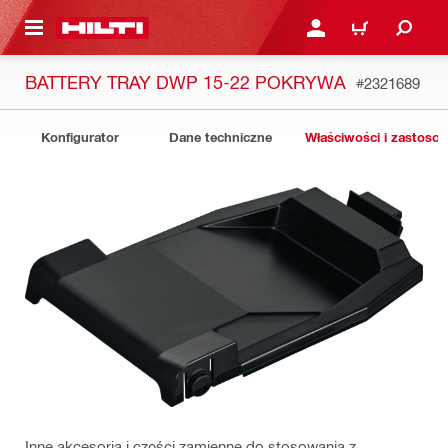
 STRONY GŁÓWNEJ
ZALOGUJ SIĘ LUB ZARE
KOSZYK
BATTERY TRAY DWP 15-22 POKRYWA
#2321689
Konfigurator
Dane techniczne
Właściwości i zastoso
Inne akcesoria i części zamienne do stosowania z