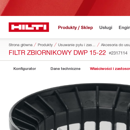
Produkty / Sklep
Usługi
Engin
Strona główna
Produkty
Usuwanie pyłu i zasilanie wodą
FILTR ZBIORNIKOWY DWP 15-22
#2317114
Konfigurator
Dane techniczne
Właściwości i zastos