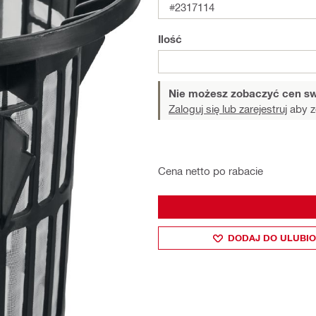
#2317114
Ilość
Nie możesz zobaczyć cen sw
Zaloguj się lub zarejestruj
aby z
Cena netto po rabacie
DODAJ DO ULUBI