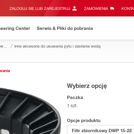
ZALOGUJ SIĘ LUB ZAREJESTRUJ
ZAMÓWIENIA
KONTA
eering Center
Serwis & Pliki do pobrania
Akcesoria do usuwania pyłu i zasilania wodą
Inne akcesoria do usuwania pyłu i zasilania wodą
owania
Wybierz opcję
Paczka
1 szt.
Opcje produktu
Filtr zbiornikowy DWP 15-22