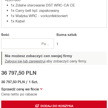
1x Zdalne sterowanie DST WRC-CA CE
1x Carry belt kpl. zapakowany
1x Walizka WRC - vorkonfektioniert
1x Kabel
Ilość
Suma
sztuk
Paczki
1
Nie możesz zobaczyć cen swojej firmy
Zaloguj się lub zarejestruj
aby zobaczyć ceny firmy.
36 797,50 PLN
36 797,50 PLN
/
1 Szt.
Sprawdź cenę we flocie
Cena netto po rabacie
DODAJ DO KOSZYKA