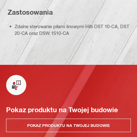
Zastosowania
Zdalne sterowanie piłami linowymi Hilti DST 10-CA, DST
20-CA oraz DSW 1510-CA
Pokaz produktu na Twojej budowie
POKAZ PRODUKTU NA TWOJEJ BUDOWIE