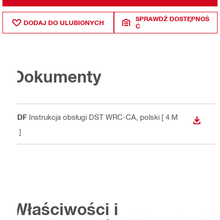
SPRAWDŹ DOSTĘPNOŚ
DODAJ DO ULUBIONYCH
Ć
Dokumenty
PDF
Instrukcja obsługi DST WRC-CA
, polski
[ 4 M
WYŚWI
B ]
Właściwości i