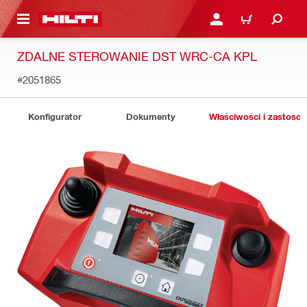
 STRONY GŁÓWNEJ
ZALOGUJ SIĘ LUB ZARE
KOSZYK
ZDALNE STEROWANIE DST WRC-CA KPL
#2051865
Konfigurator
Dokumenty
Właściwości i zastoso