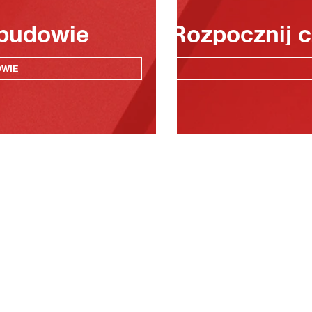
 budowie
Rozpocznij c
OWIE