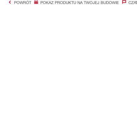
POWRÓT
POKAZ PRODUKTU NA TWOJEJ BUDOWIE
CZA
#Making Constructi
Kontakt
Aktualności
Skontaktuj się z nami
Newsletter Hi
Znajdź Hilti Store
Grupa Hilti
Oddzwonimy do Ciebie