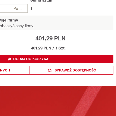
Suma
sztuk
Paczki
1
ojej firmy
obaczyć ceny firmy.
401,29 PLN
401,29 PLN
/
1 Szt.
DODAJ DO KOSZYKA
ONYCH
SPRAWDŹ DOSTĘPNOŚĆ