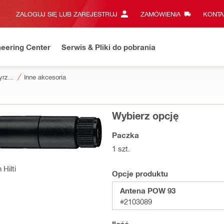
ZALOGUJ SIĘ LUB ZAREJESTRUJ
ZAMÓWIENIA
KONTA
eering Center
Serwis & Pliki do pobrania
Akcesoria do przyrządów pomiarowych i skanerów
Inne akcesoria
Wybierz opcję
Paczka
1 szt.
Hilti
Opcje produktu
Antena POW 93
#2103089