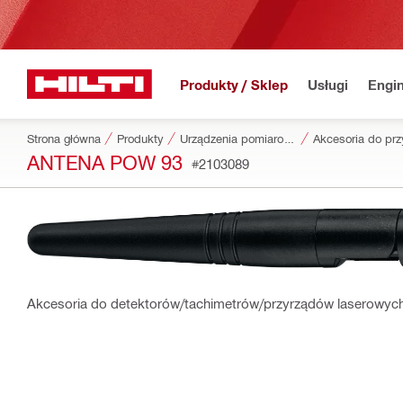
Produkty / Sklep
Usługi
Engin
Strona główna
Produkty
Urządzenia pomiarowe i skanery
ANTENA POW 93
#2103089
Akcesoria do detektorów/tachimetrów/przyrządów laserowych 