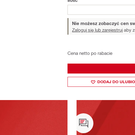
Ilość
Nie możesz zobaczyć cen sw
Zaloguj się lub zarejestruj
aby z
Cena netto po rabacie
DODAJ DO ULUBI