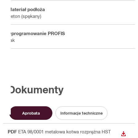
Materiał podłoża
Beton (spękany)
Oprogramowanie PROFIS
Tak
Dokumenty
Aprobata
Informacje techniczne
PDF
ETA 98/0001 metalowa kotwa rozprężna HST
WYŚWI