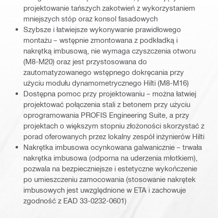
projektowanie tańszych zakotwień z wykorzystaniem
mniejszych stóp oraz konsol fasadowych
Szybsze i łatwiejsze wykonywanie prawidłowego
montażu – wstępnie zmontowana z podkładką i
nakrętką imbusową, nie wymaga czyszczenia otworu
(M8-M20) oraz jest przystosowana do
zautomatyzowanego wstępnego dokręcania przy
użyciu modułu dynamometrycznego Hilti (M8-M16)
Dostępna pomoc przy projektowaniu – można łatwiej
projektować połączenia stali z betonem przy użyciu
oprogramowania PROFIS Engineering Suite, a przy
projektach o większym stopniu złożoności skorzystać z
porad oferowanych przez lokalny zespół inżynierów Hilti
Nakrętka imbusowa ocynkowana galwanicznie – trwała
nakrętka imbusowa (odporna na uderzenia młotkiem),
pozwala na bezpieczniejsze i estetyczne wykończenie
po umieszczeniu zamocowania (stosowanie nakrętek
imbusowych jest uwzględnione w ETA i zachowuje
zgodność z EAD 33-0232-0601)