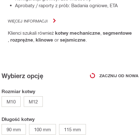
Aprobaty / raporty z prób: Badania ogniowe, ETA
WIĘCEJ INFORMACJI
Klienci szukali również
kotwy mechaniczne
,
segmentowe
,
rozprężne
,
klinowe
or
sejsmiczne
.
Wybierz opcję
ZACZNIJ OD NOWA
Rozmiar kotwy
M10
M12
Długość kotwy
90 mm
100 mm
115 mm