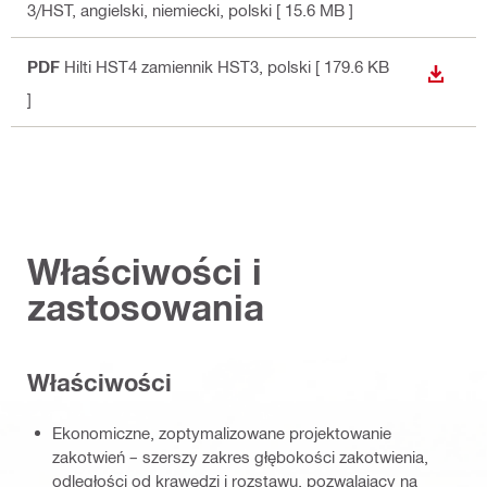
3/HST
, angielski, niemiecki, polski
[ 15.6 MB ]
PDF
Hilti HST4 zamiennik HST3
, polski
[ 179.6 KB
WYŚWI
]
Właściwości i
zastosowania
Właściwości
Ekonomiczne, zoptymalizowane projektowanie
zakotwień – szerszy zakres głębokości zakotwienia,
odległości od krawędzi i rozstawu, pozwalający na