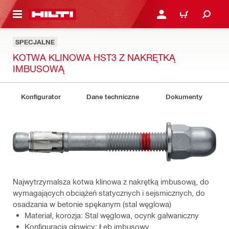
 STRONY GŁÓWNEJ
ZALOGUJ SIĘ LUB ZARE
KOSZYK
SPECJALNE
KOTWA KLINOWA HST3 Z NAKRĘTKĄ
IMBUSOWĄ
Konfigurator
Dane techniczne
Dokumenty
Najwytrzymalsza kotwa klinowa z nakrętką imbusową, do
wymagających obciążeń statycznych i sejsmicznych, do
osadzania w betonie spękanym (stal węglowa)
Materiał, korozja: Stal węglowa, ocynk galwaniczny
Konfiguracja głowicy: Łeb imbusowy