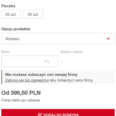
Paczka
25 szt.
50 szt.
Opcje produktu
Wybierz
Ilość
Suma
sztuk
Paczki
1
Nie możesz zobaczyć cen swojej firmy
Zaloguj się lub zarejestruj
aby zobaczyć ceny firmy.
Od 396,50 PLN
Cena netto po rabacie
DODAJ DO KOSZYKA