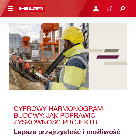
 STRONY GŁÓWNEJ
ZALOGUJ SIĘ LUB ZARE
KOSZYK
CYFROWY HARMONOGRAM 
BUDOWY: JAK POPRAWIĆ 
ZYSKOWNOŚĆ PROJEKTU
Lepsza przejrzystość i możliwość 