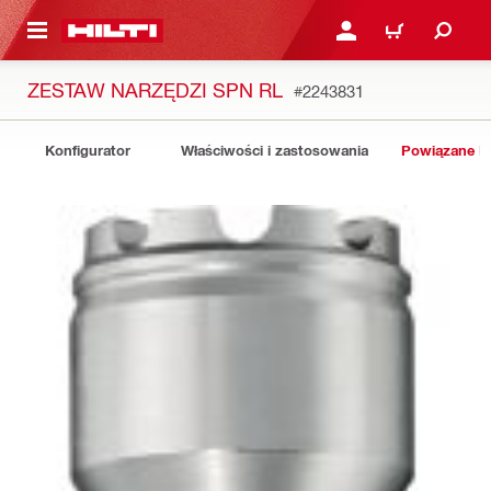
 STRONY GŁÓWNEJ
ZALOGUJ SIĘ LUB ZARE
KOSZYK
ZESTAW NARZĘDZI SPN RL
#2243831
Konfigurator
Właściwości i zastosowania
Powiązane P