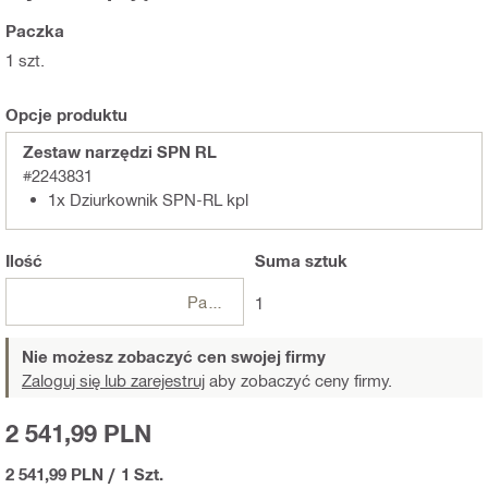
Paczka
1 szt.
Opcje produktu
Zestaw narzędzi SPN RL
#2243831
1x Dziurkownik SPN-RL kpl
Ilość
Suma
sztuk
Paczki
1
Nie możesz zobaczyć cen swojej firmy
Zaloguj się lub zarejestruj
aby zobaczyć ceny firmy.
2 541,99 PLN
2 541,99 PLN
/
1 Szt.