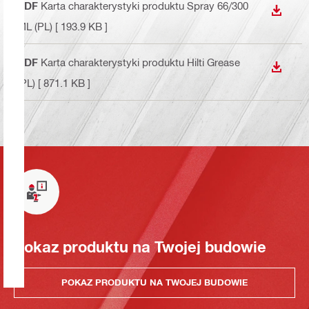
PDF
Karta charakterystyki produktu Spray 66/300
WYŚWI
ML (PL)
[ 193.9 KB ]
PDF
Karta charakterystyki produktu Hilti Grease
WYŚWI
(PL)
[ 871.1 KB ]
Pokaz produktu na Twojej budowie
POKAZ PRODUKTU NA TWOJEJ BUDOWIE