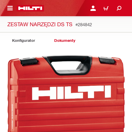
 STRONY GŁÓWNEJ
ZALOGUJ SIĘ LUB ZARE
KOSZYK
ZESTAW NARZĘDZI DS TS
#284842
Konfigurator
Dokumenty