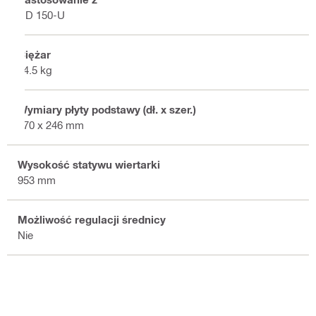
DD 150-U
Ciężar
14.5 kg
Wymiary płyty podstawy (dł. x szer.)
470 x 246 mm
Wysokość statywu wiertarki
953 mm
Możliwość regulacji średnicy
Nie