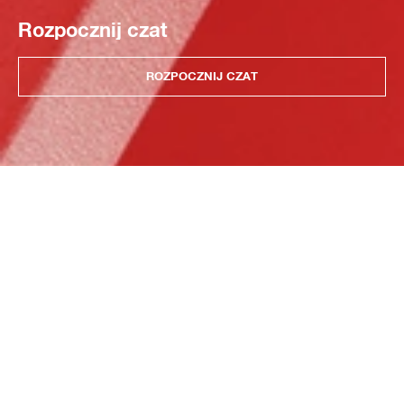
Rozpocznij czat
ROZPOCZNIJ CZAT