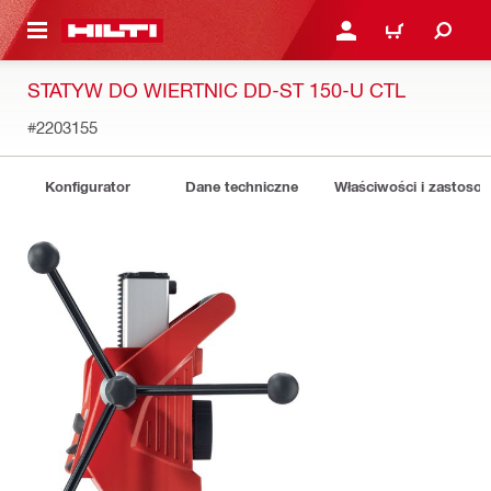
 STRONY GŁÓWNEJ
ZALOGUJ SIĘ LUB ZARE
KOSZYK
STATYW DO WIERTNIC DD-ST 150-U CTL
#2203155
Konfigurator
Dane techniczne
Właściwości i zastoso