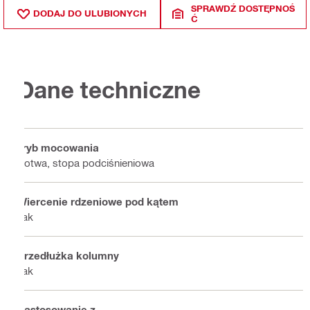
SPRAWDŹ DOSTĘPNOŚ
DODAJ DO ULUBIONYCH
Ć
Dane techniczne
Tryb mocowania
Kotwa, stopa podciśnieniowa
Wiercenie rdzeniowe pod kątem
Tak
Przedłużka kolumny
Tak
Zastosowanie z