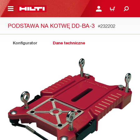
 STRONY GŁÓWNEJ
ZALOGUJ SIĘ LUB ZARE
KOSZYK
PODSTAWA NA KOTWĘ DD-BA-3
#232202
Konfigurator
Dane techniczne