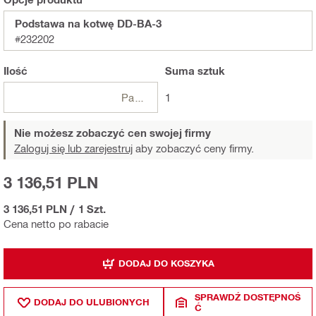
Podstawa na kotwę DD-BA-3
#232202
Ilość
Suma
sztuk
Paczki
1
Nie możesz zobaczyć cen swojej firmy
Zaloguj się lub zarejestruj
aby zobaczyć ceny firmy.
3 136,51 PLN
3 136,51 PLN
/
1 Szt.
Cena netto po rabacie
DODAJ DO KOSZYKA
SPRAWDŹ DOSTĘPNOŚ
DODAJ DO ULUBIONYCH
Ć