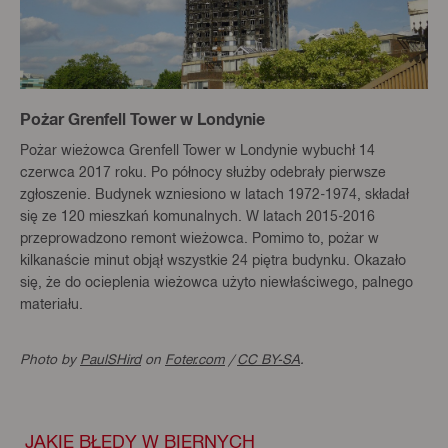
Pożar Grenfell Tower w Londynie
Pożar wieżowca Grenfell Tower w Londynie wybuchł 14
czerwca 2017 roku. Po północy służby odebrały pierwsze
zgłoszenie. Budynek wzniesiono w latach 1972-1974, składał
się ze 120 mieszkań komunalnych. W latach 2015-2016
przeprowadzono remont wieżowca. Pomimo to, pożar w
kilkanaście minut objął wszystkie 24 piętra budynku. Okazało
się, że do ocieplenia wieżowca użyto niewłaściwego, palnego
materiału.
Photo by
PaulSHird
on
Foter.com
/
CC BY-SA
.
JAKIE BŁĘDY W BIERNYCH