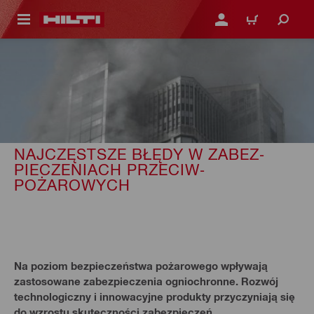
 STRONY GŁÓWNEJ
ZALOGUJ SIĘ LUB ZARE
KOSZYK
NAJCZĘSTSZE BŁĘDY W ZABEZ­
PIECZENIACH PRZECIW­
POŻAROWYCH
Na poziom bezpieczeństwa pożarowego wpływają
zastosowane zabezpieczenia ogniochronne. Rozwój
technologiczny i innowacyjne produkty przyczyniają się
do wzrostu skuteczności zabezpieczeń