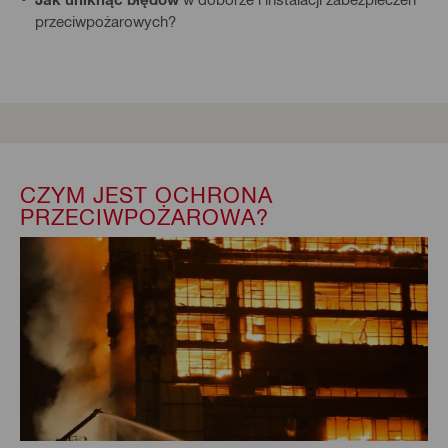
przeciwpożarowych?
CZYM JEST OCHRONA
PRZECIWPOŻAROWA?