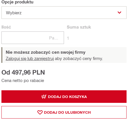
Opcje produktu
Wybierz
Ilość
Suma
sztuk
Paczki
1
Nie możesz zobaczyć cen swojej firmy
Zaloguj się lub zarejestruj
aby zobaczyć ceny firmy.
Od 497,96 PLN
Cena netto po rabacie
DODAJ DO KOSZYKA
DODAJ DO ULUBIONYCH