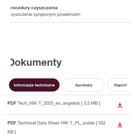
Procedury czyszczenia
Czyszczenie sprężonym powietrzem
Dokumenty
Informacje techniczne
Aprobata
Raport z 
PDF
Tech_HIK-T_2023_en
, angielski
[ 3.5 MB ]
WYŚWI
PDF
Technical Data Sheet HIK-T_PL
, polski
[ 552
WYŚWI
KB ]