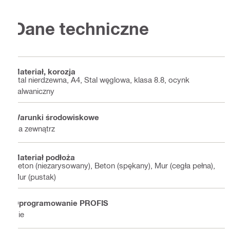
Dane techniczne
Materiał, korozja
Stal nierdzewna, A4, Stal węglowa, klasa 8.8, ocynk
galwaniczny
Warunki środowiskowe
Na zewnątrz
Materiał podłoża
Beton (niezarysowany), Beton (spękany), Mur (cegła pełna),
Mur (pustak)
Oprogramowanie PROFIS
Nie