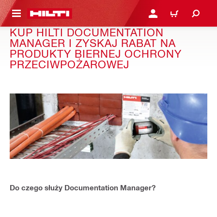
 STRONY GŁÓWNEJ
ZALOGUJ SIĘ LUB ZARE
KOSZYK
KUP HILTI DOCUMENTATION
MANAGER I ZYSKAJ RABAT NA
PRODUKTY BIERNEJ OCHRONY
PRZECIWPOŻAROWEJ
Do czego służy Documentation Manager?