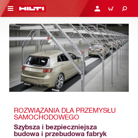
 STRONY GŁÓWNEJ
ZALOGUJ SIĘ LUB ZARE
KOSZYK
ROZWIĄZANIA DLA PRZEMYSŁU 
SAMOCHODOWEGO
Szybsza i bezpieczniejsza 
budowa i przebudowa fabryk 