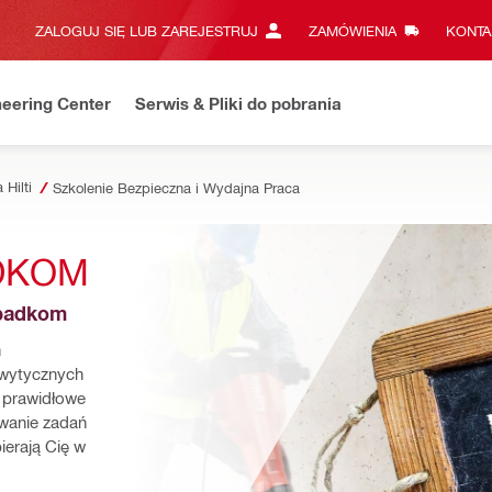
ZALOGUJ SIĘ LUB ZAREJESTRUJ
ZAMÓWIENIA
KONTA
eering Center
Serwis & Pliki do pobrania
 Hilti
Szkolenie Bezpieczna i Wydajna Praca
DKOM
ypadkom
 
wytycznych 
prawidłowe 
wanie zadań 
erają Cię w 