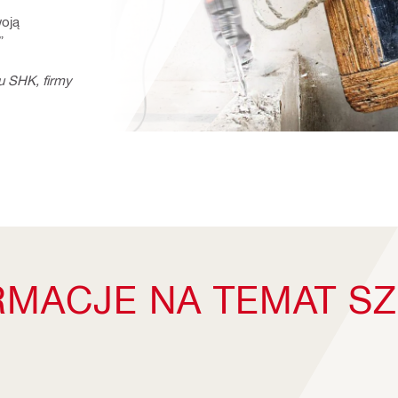
oją 
”
u SHK, firmy 
RMACJE NA TEMAT S