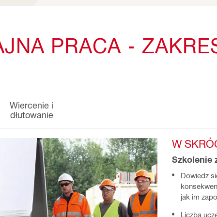
AJNA PRACA - ZAKRE
Wiercenie i
dłutowanie
W SKRÓC
Szkolenie 
Dowiedz si
konsekwenc
jak im zap
Liczba ucz