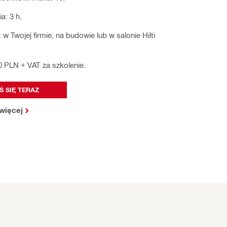
a: 3 h.
: w Twojej firmie, na budowie lub w salonie Hilti
0 PLN + VAT za szkolenie.
Ś SIĘ TERAZ
więcej