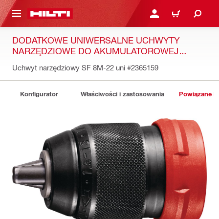
 STRONY GŁÓWNEJ
ZALOGUJ SIĘ LUB ZARE
KOSZYK
DODATKOWE UNIWERSALNE UCHWYTY
NARZĘDZIOWE DO AKUMULATOROWEJ
WKRĘTARKO-WIERTARKI SF 8M-22
Uchwyt narzędziowy SF 8M-22 uni
#2365159
Konfigurator
Właściwości i zastosowania
Powiązane P