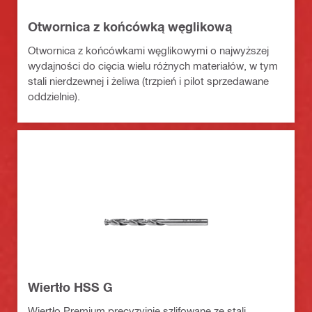
Otwornica z końcówką węglikową
Otwornica z końcówkami węglikowymi o najwyższej
wydajności do cięcia wielu różnych materiałów, w tym
stali nierdzewnej i żeliwa (trzpień i pilot sprzedawane
oddzielnie).
Wiertło HSS G
Wiertło Premium precyzyjnie szlifowane ze stali