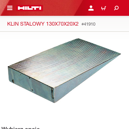
 STRONY GŁÓWNEJ
ZALOGUJ SIĘ LUB ZARE
KOSZYK
KLIN STALOWY 130X70X20X2
#41910