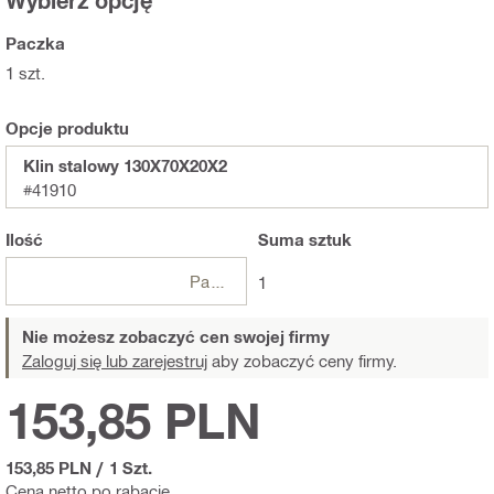
Wybierz opcję
Paczka
1 szt.
Opcje produktu
Klin stalowy 130X70X20X2
#41910
Ilość
Suma
sztuk
Paczki
1
Nie możesz zobaczyć cen swojej firmy
Zaloguj się lub zarejestruj
aby zobaczyć ceny firmy.
153,85 PLN
153,85 PLN
/
1 Szt.
Cena netto po rabacie