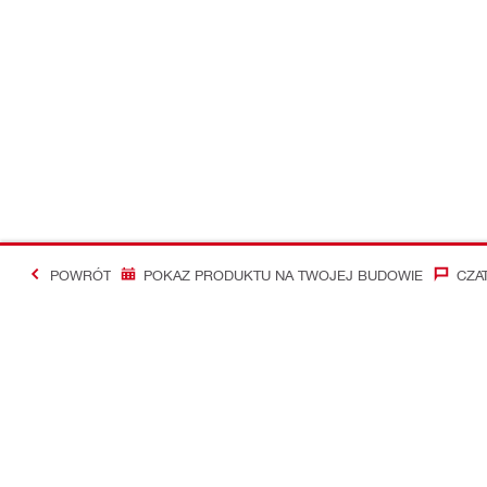
POWRÓT
POKAZ PRODUKTU NA TWOJEJ BUDOWIE
CZA
#Making Constructi