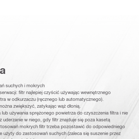
a
ań suchych i mokrych
wacji: filtr najlepiej czyścić używając wewnętrznego
ltra w odkurzaczu (ręcznego lub automatycznego).
ożna zwiększyć, zatykając wąż dłonią.
ra lub używania sprężonego powietrza do czyszczenia filtra i nie
z uderzanie w niego, gdy filtr znajduje się poza kasetą
stosowań mokrych filtr trzeba pozostawić do odpowiedniego
e użyty do zastosowań suchych (zaleca się suszenie przez