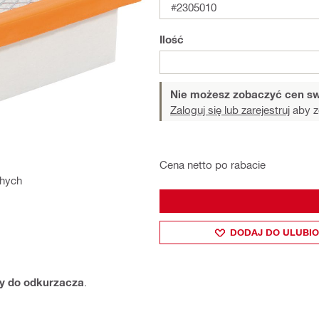
#2305010
Ilość
Nie możesz zobaczyć cen sw
Zaloguj się lub zarejestruj
aby z
Cena netto po rabacie
chych
DODAJ DO ULUBI
try do odkurzacza
.