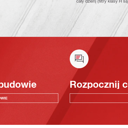
cały dzień) (filtry klasy H 
 budowie
Rozpocznij c
OWIE