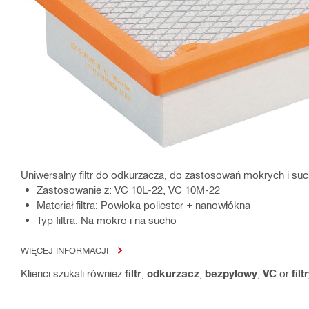
Uniwersalny filtr do odkurzacza, do zastosowań mokrych i su
Zastosowanie z: VC 10L-22, VC 10M-22
Materiał filtra: Powłoka poliester + nanowłókna
Typ filtra: Na mokro i na sucho
WIĘCEJ INFORMACJI
Klienci szukali również
filtr
,
odkurzacz
,
bezpyłowy
,
VC
or
fil