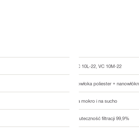
VC 10L-22, VC 10M-22
Powłoka poliester + nanowłók
Na mokro i na sucho
skuteczność filtracji 99,9%