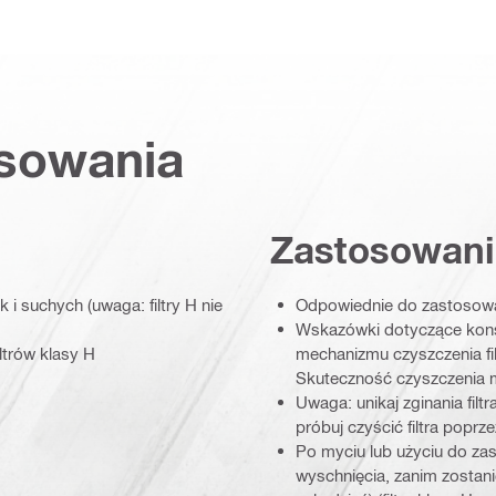
osowania
Zastosowani
 i suchych (uwaga: filtry H nie
Odpowiednie do zastosow
Wskazówki dotyczące konser
ltrów klasy H
mechanizmu czyszczenia fi
Skuteczność czyszczenia m
Uwaga: unikaj zginania filt
próbuj czyścić filtra poprze
Po myciu lub użyciu do za
wyschnięcia, zanim zostani