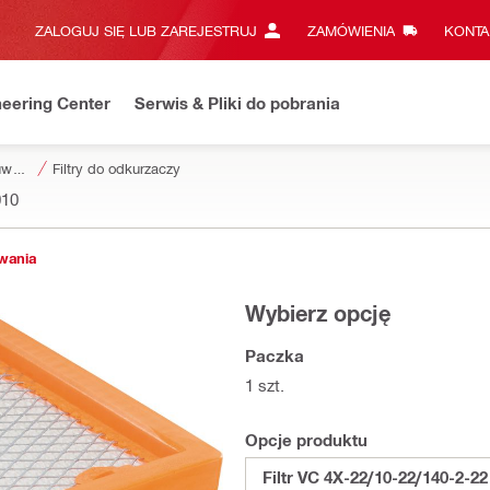
ZALOGUJ SIĘ LUB ZAREJESTRUJ
ZAMÓWIENIA
KONTA
eering Center
Serwis & Pliki do pobrania
Akcesoria do usuwania pyłu i zasilania wodą
Filtry do odkurzaczy
010
owania
Wybierz opcję
Paczka
1 szt.
Opcje produktu
Filtr VC 4X-22/10-22/140-2-22