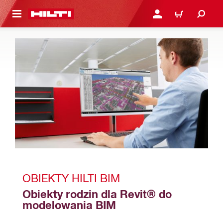
 STRONY GŁÓWNEJ
ZALOGUJ SIĘ LUB ZARE
KOSZYK
OBIEKTY HILTI BIM
Obiekty rodzin dla Revit® do 
modelowania BIM