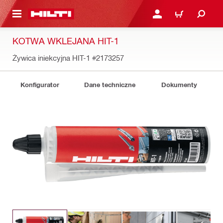
 STRONY GŁÓWNEJ
ZALOGUJ SIĘ LUB ZARE
KOSZYK
KOTWA WKLEJANA HIT-1
Żywica iniekcyjna HIT-1
#2173257
Konfigurator
Dane techniczne
Dokumenty