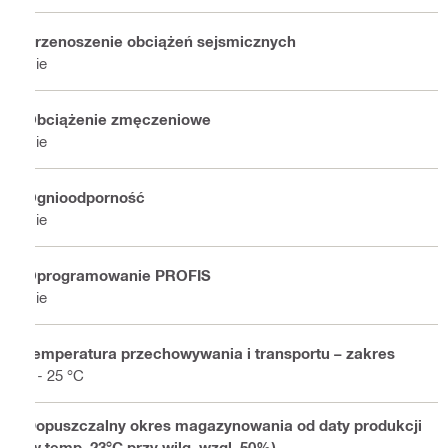
Przenoszenie obciążeń sejsmicznych
Nie
Obciążenie zmęczeniowe
Nie
Ognioodporność
Nie
Oprogramowanie PROFIS
Nie
Temperatura przechowywania i transportu – zakres
5 - 25 °C
Dopuszczalny okres magazynowania od daty produkcji
(w temp. 23°C przy wilg. wzgl. 50%)