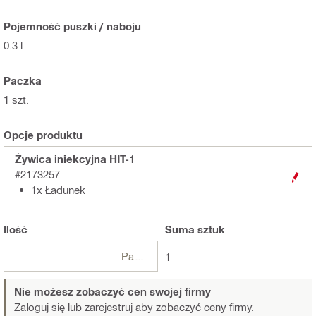
Pojemność puszki / naboju
0.3 l
Paczka
1 szt.
Opcje produktu
Żywica iniekcyjna HIT-1
#2173257
1x Ładunek
Ilość
Suma
sztuk
Paczki
1
Nie możesz zobaczyć cen swojej firmy
Zaloguj się lub zarejestruj
aby zobaczyć ceny firmy.