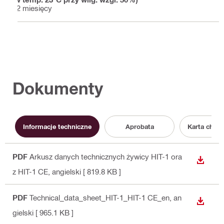
12 miesięcy
Dokumenty
Informacje techniczne
Aprobata
Karta chara
PDF
Arkusz danych technicznych żywicy HIT-1 ora
WYŚWI
z HIT-1 CE
, angielski
[ 819.8 KB ]
PDF
Technical_data_sheet_HIT-1_HIT-1 CE_en
, an
WYŚWI
gielski
[ 965.1 KB ]