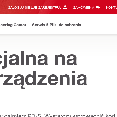
ZALOGUJ SIĘ LUB ZAREJESTRUJ
ZAMÓWIENIA
KONTA
eering Center
Serwis & Pliki do pobrania
jalna na
rządzenia
ny dalmierz PD‑S. Wystarczy wprowadzić kod