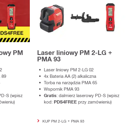
żowy PM
Laser liniowy PM 2-LG +
PMA 93
2
Laser liniowy PM 2-LG 02
 89
4x Bateria AA (2) alkaliczna
4
Torba na narzędzia PMA 65
Wspornik PMA 93
 PD‑S (wpisz
Gratis
: dalmierz laserowy PD‑S (wpisz
ówieniu)
kod:
PDS4FREE
przy zamówieniu)
KUP PM 2-LG + PMA 93