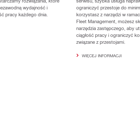
starczamy rozwiązania, które
serwisu, szybka usługa napr
iezawodną wydajność i
ograniczyć przestoje do minim
ść pracy każdego dnia.
korzystasz z narzędzi w ramac
Fleet Management, możesz sk
narzędzia zastępczego, aby u
ciągłość pracy i ograniczyć ko
związane z przestojami.
WIĘCEJ INFORMACJI