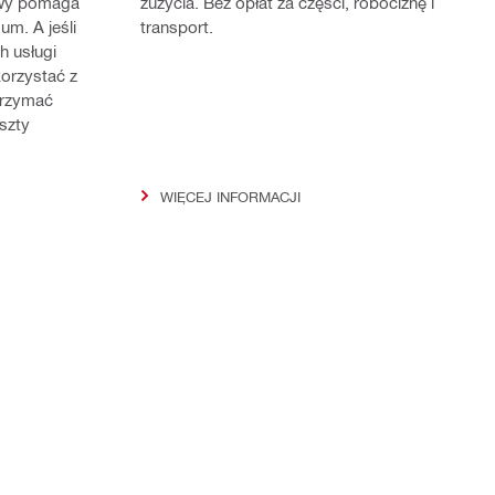
awy pomaga
zużycia. Bez opłat za części, robociznę i
um. A jeśli
transport.
h usługi
orzystać z
trzymać
szty
WIĘCEJ INFORMACJI