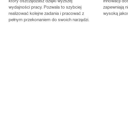
który oszczędzasz dzięki wyższej
innowacji do
wydajności pracy. Pozwala to szybciej
zapewniają n
realizować kolejne zadania i pracować z
wysoką jako
pełnym przekonaniem do swoich narzędzi.