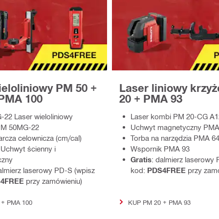
ieloliniowy PM 50 +
Laser liniowy krzy
PMA 100
20 + PMA 93
22 Laser wieloliniowy
Laser kombi PM 20-CG A1
PM 50MG‑22
Uchwyt magnetyczny PMA
rcza celownicza (cm/cal)
Torba na narzędzia PMA 6
Uchwyt ścienny i
Wspornik PMA 93
czny
Gratis
: dalmierz laserowy
almierz laserowy PD‑S (wpisz
kod:
PDS4FREE
przy zam
S4FREE
przy zamówieniu)
 + PMA 100
KUP PM 20 + PMA 93