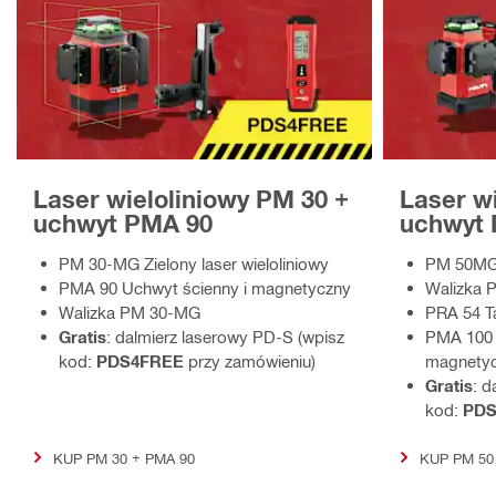
Laser wieloliniowy PM 30 +
Laser w
uchwyt PMA 90
uchwyt 
PM 30‑MG Zielony laser wieloliniowy
PM 50MG‑
PMA 90 Uchwyt ścienny i magnetyczny
Walizka 
Walizka PM 30‑MG
PRA 54 Ta
Gratis
: dalmierz laserowy PD‑S (wpisz
PMA 100 
kod:
PDS4FREE
przy zamówieniu)
magnety
Gratis
: d
kod:
PD
KUP PM 30 + PMA 90
KUP PM 50