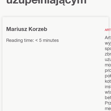
Mariusz Korzeb
ART
Art
Reading time: < 5 minutes
wyj
sp
zbr
uz
mo
pr
po
ko
in
wt
bet
Pr
me