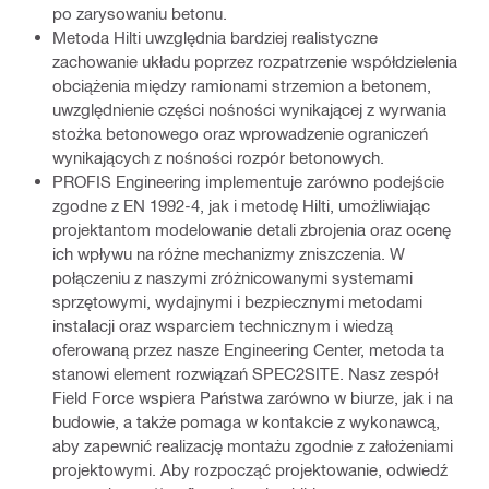
po zarysowaniu betonu.
Metoda Hilti uwzględnia bardziej realistyczne
zachowanie układu poprzez rozpatrzenie współdzielenia
obciążenia między ramionami strzemion a betonem,
uwzględnienie części nośności wynikającej z wyrwania
stożka betonowego oraz wprowadzenie ograniczeń
wynikających z nośności rozpór betonowych.
PROFIS Engineering implementuje zarówno podejście
zgodne z EN 1992‑4, jak i metodę Hilti, umożliwiając
projektantom modelowanie detali zbrojenia oraz ocenę
ich wpływu na różne mechanizmy zniszczenia. W
połączeniu z naszymi zróżnicowanymi systemami
sprzętowymi, wydajnymi i bezpiecznymi metodami
instalacji oraz wsparciem technicznym i wiedzą
oferowaną przez nasze Engineering Center, metoda ta
stanowi element rozwiązań SPEC2SITE. Nasz zespół
Field Force wspiera Państwa zarówno w biurze, jak i na
budowie, a także pomaga w kontakcie z wykonawcą,
aby zapewnić realizację montażu zgodnie z założeniami
projektowymi. Aby rozpocząć projektowanie, odwiedź