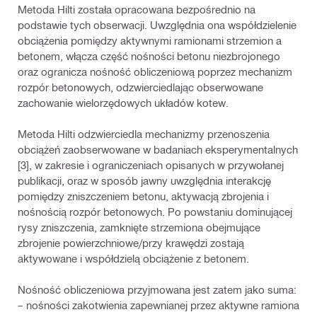
Metoda Hilti została opracowana bezpośrednio na
podstawie tych obserwacji. Uwzględnia ona współdzielenie
obciążenia pomiędzy aktywnymi ramionami strzemion a
betonem, włącza część nośności betonu niezbrojonego
oraz ogranicza nośność obliczeniową poprzez mechanizm
rozpór betonowych, odzwierciedlając obserwowane
zachowanie wielorzędowych układów kotew.
Metoda Hilti odzwierciedla mechanizmy przenoszenia
obciążeń zaobserwowane w badaniach eksperymentalnych
[3], w zakresie i ograniczeniach opisanych w przywołanej
publikacji, oraz w sposób jawny uwzględnia interakcję
pomiędzy zniszczeniem betonu, aktywacją zbrojenia i
nośnością rozpór betonowych. Po powstaniu dominującej
rysy zniszczenia, zamknięte strzemiona obejmujące
zbrojenie powierzchniowe/przy krawędzi zostają
aktywowane i współdzielą obciążenie z betonem.
Nośność obliczeniowa przyjmowana jest zatem jako suma:
– nośności zakotwienia zapewnianej przez aktywne ramiona