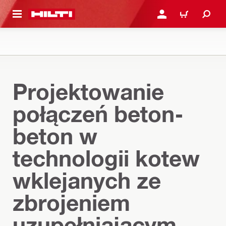
 STRONY GŁÓWNEJ
ZALOGUJ SIĘ LUB ZAR
CART
Projektowanie
połączeń beton-
beton w
technologii kotew
wklejanych ze
zbrojeniem
uzupełniającym