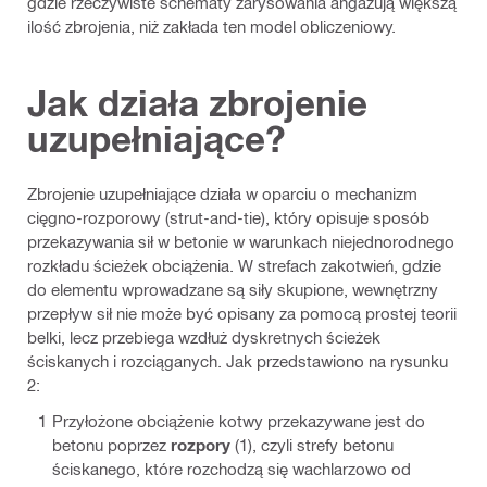
gdzie rzeczywiste schematy zarysowania angażują większą
ilość zbrojenia, niż zakłada ten model obliczeniowy.
Jak działa zbrojenie
uzupełniające?
Zbrojenie uzupełniające działa w oparciu o mechanizm
cięgno‑rozporowy (strut‑and‑tie), który opisuje sposób
przekazywania sił w betonie w warunkach niejednorodnego
rozkładu ścieżek obciążenia. W strefach zakotwień, gdzie
do elementu wprowadzane są siły skupione, wewnętrzny
przepływ sił nie może być opisany za pomocą prostej teorii
belki, lecz przebiega wzdłuż dyskretnych ścieżek
ściskanych i rozciąganych. Jak przedstawiono na rysunku
2:
Przyłożone obciążenie kotwy przekazywane jest do
betonu poprzez
rozpory
(1), czyli strefy betonu
ściskanego, które rozchodzą się wachlarzowo od