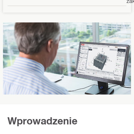
za
Wprowadzenie