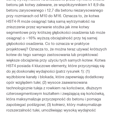
betonu jak kotwy zalewane, ze współczynnikiem k1 8,9 dla
betonu zarysowanego i 12,7 dla betonu niezarysowanego
przy rozmiarach od M10 do M16. Oznacza to, że kotwa
HST4-R może osiągnąć taką samą wytrzymałość na
zniszczenie przez wyrwanie stożka jak inne kotwy
segmentowe przy krótszej głębokości osadzenia lub może
osiągnąć o ~16% wyższą obciążalność przy tej samej
głębokości osadzenia. Co to oznacza w praktyce
projektowej? Oznacza to, że można teraz używać krótszych
kotew do tego samego zastosowania lub projektować
większe obciążenia przy użyciu tych samych kotew. Kotwa
HST4 posiada 4 kluczowe elementy, które przyczyniają się
do jej doskonałej wydajności (patrz rysunek 1): (1)
wyżłobione kanały i blokada, które zapewniają dodatkowy
opór względem tulei; (2) wysoce zaawansowana
technologicznie tuleja z rowkiem na końcówce, dłuższym
czterosegmentowym kształtem i zwężającą się końcówką,
która maksymalizuje przyczepność do betonu i pomaga
zapobiegać poślizgowi; (3) kołnierz, który maksymalizuje
rozszerzalność tulei, umożliwiając wysoką wydajność