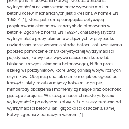
przez punkt mocowania (kotwę). Metoda obliczania
wytrzymałości na zniszczenie przez wyrwanie stożka
betonu kotew mechanicznych jest określona w normie EN
1992-4 [1], która jest normą europejską dotyczącą
projektowania elementów złącznych do stosowania w
betonie. Zgodnie z normą EN 1992-4, charakterystyczna
wytrzymałość grupy elementów złącznych w przypadku
uszkodzenia przez wyrwanie stożka betonu jest uzyskiwana
poprzez pomnożenie charakterystycznej wytrzymałości
pojedynczej kotwy (bez wpływu sąsiednich kotew lub
bliskości krawędzi elementu betonowego), NRk,c przez
szereg współczynników, które uwzględniają wpływ różnych
czynników. Obejmują one takie zmienne, jak odległość od
krawędzi płyty, rozstaw między kotwami w grupie,
mimośrody obciążenia i momenty zginające oraz obecność
gęstego zbrojenia. W szczególności, charakterystyczna
wytrzymałość pojedynczej kotwy NRk,c zależy zarówno od
wytrzymałości betonu, jak i głębokości osadzenia samej
kotwy, zgodnie z poniższym wzorem [1]: