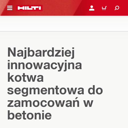
 STRONY GŁÓWNEJ
ZALOGUJ SIĘ LUB ZAR
CART
Najbardziej
innowacyjna
kotwa
segmentowa do
zamocowań w
betonie