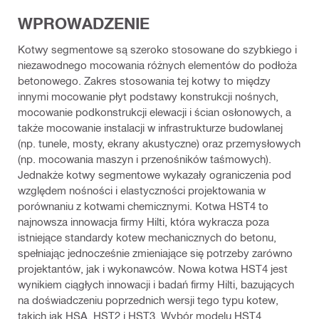
WPROWADZENIE
Kotwy segmentowe są szeroko stosowane do szybkiego i
niezawodnego mocowania różnych elementów do podłoża
betonowego. Zakres stosowania tej kotwy to między
innymi mocowanie płyt podstawy konstrukcji nośnych,
mocowanie podkonstrukcji elewacji i ścian osłonowych, a
także mocowanie instalacji w infrastrukturze budowlanej
(np. tunele, mosty, ekrany akustyczne) oraz przemysłowych
(np. mocowania maszyn i przenośników taśmowych).
Jednakże kotwy segmentowe wykazały ograniczenia pod
względem nośności i elastyczności projektowania w
porównaniu z kotwami chemicznymi. Kotwa HST4 to
najnowsza innowacja firmy Hilti, która wykracza poza
istniejące standardy kotew mechanicznych do betonu,
spełniając jednocześnie zmieniające się potrzeby zarówno
projektantów, jak i wykonawców. Nowa kotwa HST4 jest
wynikiem ciągłych innowacji i badań firmy Hilti, bazujących
na doświadczeniu poprzednich wersji tego typu kotew,
takich jak HSA, HST2 i HST3. Wybór modelu HST4