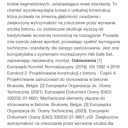
kotew segmentowych, ustanawiająca nowe standardy. To
również wysokowydajna kotwa o unikalnej konstrukcji,
która pozwala na zmienną głębokość osadzenia i
zwiększoną wytrzymałość na zniszczenie przez wyrwanie
stożka betonu, co ostatecznie skutkuje wyższą niż
kiedykolwiek wcześniej nosnością na rozciąganie. Posiada
ona szeroki zakres aprobat, pozwalając spełnić wymagania
techniczne i standardy dla danego zastosowania. Jest ona
kompatybilna z systemami montażowymi Hilti Safe Set,
zapewniając niezawodny montaż.
Odniesienia
[1]
Europejski Komitet Normalizacyjny. (2018). EN 1992-4:2018
Eurokod 2: Projektowanie konstrukcji z betonu - Część 4:
Projektowanie zamocowań do stosowania w betonie.
Bruksela, Belgia. [2] Europejska Organizacja ds. Oceny
Technicznej. (2021). Europejski Dokument Oceny (EAD)
330232-01-0601: Mechaniczne elementy złączne do
stosowania w betonie. Bruksela, Belgia. [3] Europejska
Organizacja ds. Oceny Technicznej. (2023). Europejski
Dokument Oceny (EAD) 330232-01-0601-v02: Zwiększona
wytrzymałość na zniszczenie przez wyrwanie stożka dla