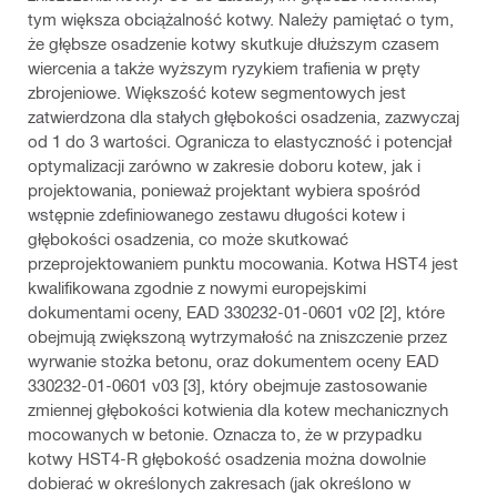
tym większa obciążalność kotwy. Należy pamiętać o tym,
że głębsze osadzenie kotwy skutkuje dłuższym czasem
wiercenia a także wyższym ryzykiem trafienia w pręty
zbrojeniowe. Większość kotew segmentowych jest
zatwierdzona dla stałych głębokości osadzenia, zazwyczaj
od 1 do 3 wartości. Ogranicza to elastyczność i potencjał
optymalizacji zarówno w zakresie doboru kotew, jak i
projektowania, ponieważ projektant wybiera spośród
wstępnie zdefiniowanego zestawu długości kotew i
głębokości osadzenia, co może skutkować
przeprojektowaniem punktu mocowania. Kotwa HST4 jest
kwalifikowana zgodnie z nowymi europejskimi
dokumentami oceny, EAD 330232-01-0601 v02 [2], które
obejmują zwiększoną wytrzymałość na zniszczenie przez
wyrwanie stożka betonu, oraz dokumentem oceny EAD
330232-01-0601 v03 [3], który obejmuje zastosowanie
zmiennej głębokości kotwienia dla kotew mechanicznych
mocowanych w betonie. Oznacza to, że w przypadku
kotwy HST4-R głębokość osadzenia można dowolnie
dobierać w określonych zakresach (jak określono w