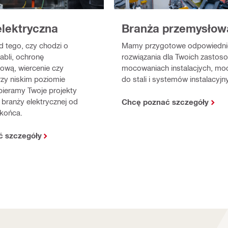
Branża przemysłow
elektryczna
Mamy przygotowe odpowiedni
d tego, czy chodzi o
rozwiązania dla Twoich zastos
bli, ochronę
mocowaniach instalacjych, mo
ową, wiercenie czy
do stali i systemów instalacyjn
rzy niskim poziomie
pieramy Twoje projekty
branży elektrycznej od
Chcę poznać szczegóły
końca.
ć szczegóły