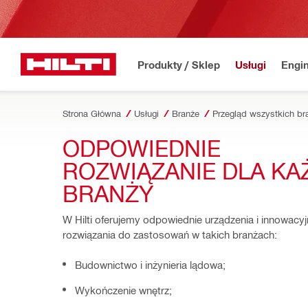
Produkty / Sklep
Usługi
Engin
Strona Główna
Usługi
Branże
Przegląd wszystkich br
ODPOWIEDNIE 
ROZWIĄZANIE DLA KAŻ
BRANŻY
W Hilti oferujemy odpowiednie urządzenia i innowacyj
rozwiązania do zastosowań w takich branżach:
Budownictwo i inżynieria lądowa;
Wykończenie wnętrz;