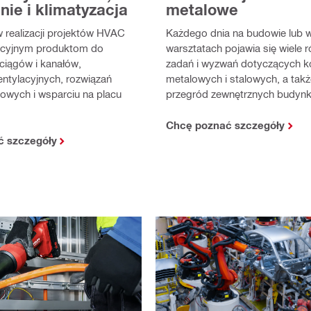
ie i klimatyzacja
metalowe
realizacji projektów HVAC
Każdego dnia na budowie lub 
acyjnym produktom do
warsztatach pojawia się wiele 
rociągów i kanałów,
zadań i wyzwań dotyczących ko
tylacyjnych, rozwiązań
metalowych i stalowych, a tak
owych i wsparciu na placu
przegród zewnętrznych budyn
Chcę poznać szczegóły
ć szczegóły