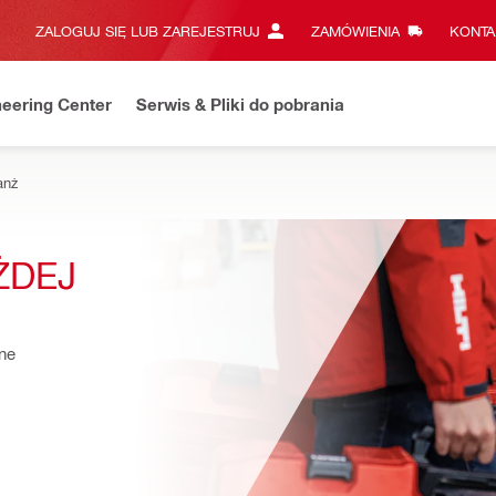
ZALOGUJ SIĘ LUB ZAREJESTRUJ
ZAMÓWIENIA
KONTA
eering Center
Serwis & Pliki do pobrania
anż
DEJ 
ne 