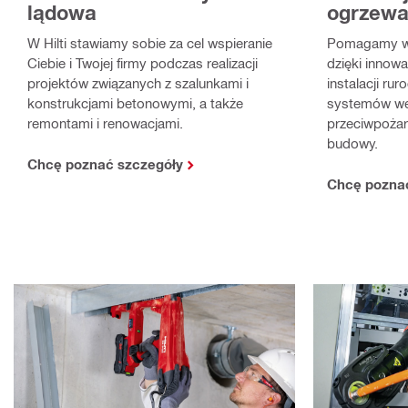
ogrzewan
lądowa
Pomagamy w 
W Hilti stawiamy sobie za cel wspieranie
dzięki innow
Ciebie i Twojej firmy podczas realizacji
instalacji ru
projektów związanych z szalunkami i
systemów wen
konstrukcjami betonowymi, a także
przeciwpożar
remontami i renowacjami.
budowy.
Chcę poznać szczegóły
Chcę pozna