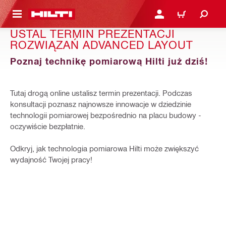
 STRONY GŁÓWNEJ
ZALOGUJ SIĘ LUB ZARE
KOSZYK
USTAL TERMIN PREZENTACJI
ROZWIĄZAŃ ADVANCED LAYOUT
Poznaj technikę pomiarową Hilti już dziś!
Tutaj drogą online ustalisz termin prezentacji. Podczas
konsultacji poznasz najnowsze innowacje w dziedzinie
technologii pomiarowej bezpośrednio na placu budowy -
oczywiście bezpłatnie.
Odkryj, jak technologia pomiarowa Hilti może zwiększyć
wydajność Twojej pracy!