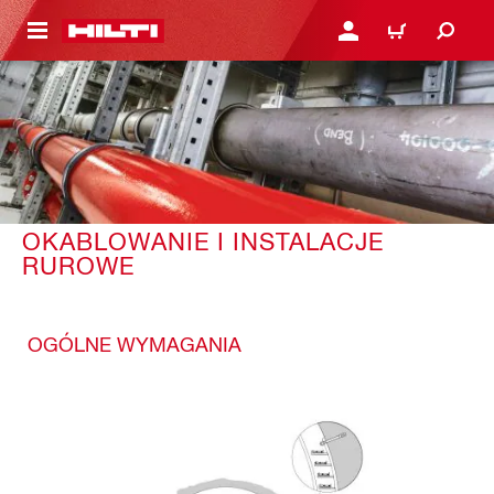
 STRONY GŁÓWNEJ
ZALOGUJ SIĘ LUB ZARE
KOSZYK
OKABLOWANIE I INSTALACJE
RUROWE
OGÓLNE WYMAGANIA