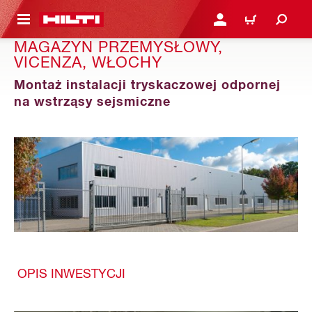
 STRONY GŁÓWNEJ
ZALOGUJ SIĘ LUB ZARE
KOSZYK
MAGAZYN PRZEMYSŁOWY,
VICENZA, WŁOCHY
Montaż instalacji tryskaczowej odpornej
na wstrząsy sejsmiczne
OPIS INWESTYCJI